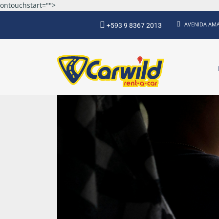
ontouchstart="">
AVENIDA AMA
+593 9 8367 2013