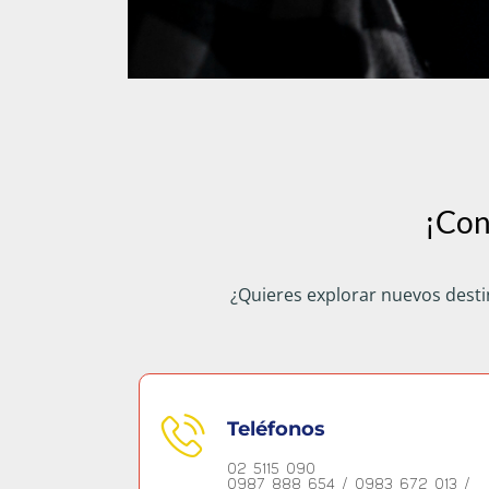
¡Con
¿Quieres explorar nuevos desti
Teléfonos
02 5115 090
0987 888 654 / 0983 672 013 /