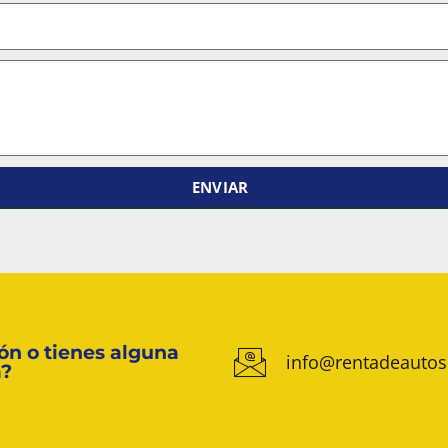
ENVIAR
ón o tienes alguna
info@rentadeautos
a?