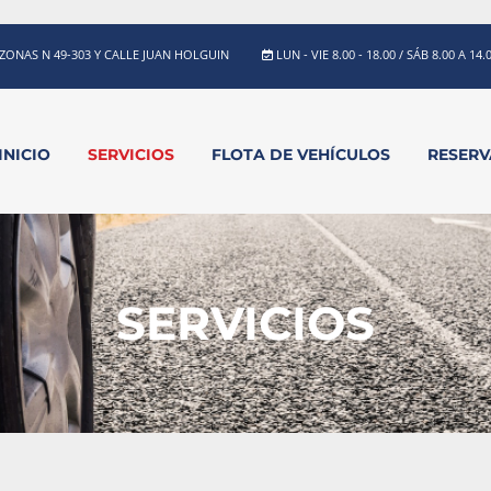
ONAS N 49-303 Y CALLE JUAN HOLGUIN
LUN - VIE 8.00 - 18.00 / SÁB 8.00 A 14.
INICIO
SERVICIOS
FLOTA DE VEHÍCULOS
RESER
SERVICIOS