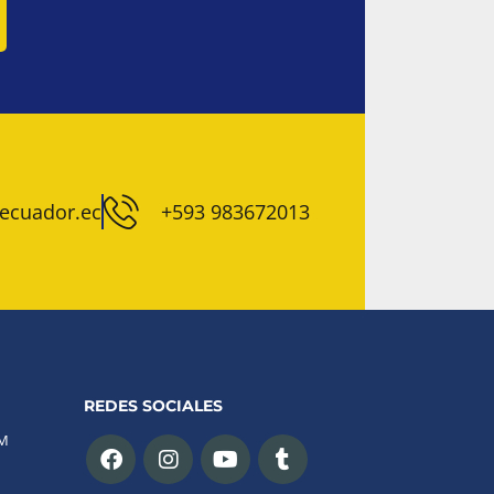
ecuador.ec
+593 983672013
REDES SOCIALES
PM