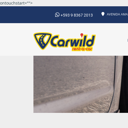
ontouchstart="">
AVENIDA AMAZ
+593 9 8367 2013