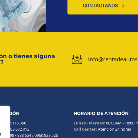
CONTÁCTANOS
ón o tienes alguna
info@rentadeautos
a?
RMACIÓN
HORARIO DE ATENCIÓN
:
(02) 5115 090
Lunes - Viernes:
08:00AM - 18:00
al:
0983 672 013
Call Center:
Atención 24 horas
s
nos:
0987 888 654 / 0960 838 526