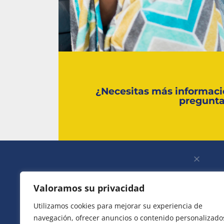
¿Necesitas más informaci
pregunt
SOBRE CARWILD
INFO
Valoramos su privacidad
Brindamos el servicio de alquiler de
Oficina
Utilizamos cookies para mejorar su experiencia de
vehículos por más de 12 años, siendo
Princip
navegación, ofrecer anuncios o contenido personalizado
nuestra principal función dar siempre el
Teléfo