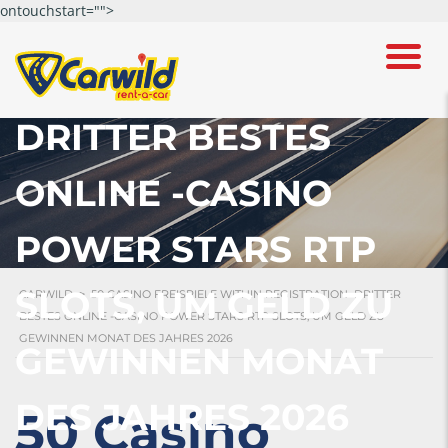
ontouchstart="">
FREISPIELE WITHIN
REGISTRATION ️
DRITTER BESTES
ONLINE -CASINO
POWER STARS RTP
SLOTS, UM GELD ZU
CARWILD
>
50 CASINO FREISPIELE WITHIN REGISTRATION ️ DRITTER
BESTES ONLINE -CASINO POWER STARS RTP SLOTS, UM GELD ZU
GEWINNEN MONAT DES JAHRES 2026
GEWINNEN MONAT
DES JAHRES 2026
50 Casino