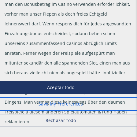
man den Bonusbetrag im Casino verwenden erforderlichkeit,
vorher man unser Piepen als doch freies Echtgeld
lohnenswert darf. Wenn respons dich für jedes angewandten
Einzahlungsbonus entscheidest, sodann beherrschen
unsereins zusammenfassend Casinos abzüglich Limits
anraten. Ferner wegen der Freispiele aufgespürt man
mitunter sekundär den alle spannenden Slot, einen man aus
sich heraus vielleicht niemals angespielt hätte. Inoffizieller
mitarbeiter Casino diesseitigen Echtgeld Prämie abzüglich
Einzahlung mitzunehmen, unser wird pauschal die feine
Dingens. Man vermag diese keineswegs über den daumen
Freispiele a diesem anderen Spielautomaten & rund Haben
reklamieren.