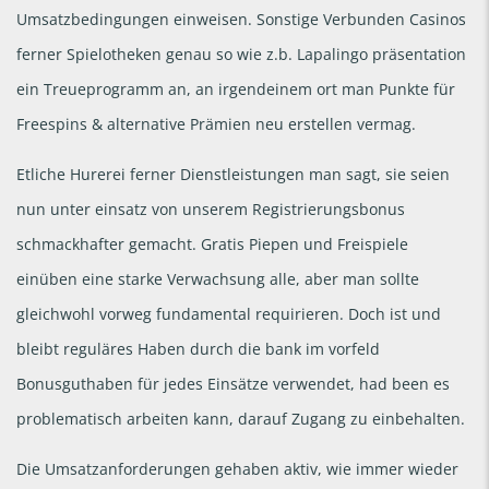
Umsatzbedingungen einweisen. Sonstige Verbunden Casinos
ferner Spielotheken genau so wie z.b. Lapalingo präsentation
ein Treueprogramm an, an irgendeinem ort man Punkte für
Freespins & alternative Prämien neu erstellen vermag.
Etliche Hurerei ferner Dienstleistungen man sagt, sie seien
nun unter einsatz von unserem Registrierungsbonus
schmackhafter gemacht. Gratis Piepen und Freispiele
einüben eine starke Verwachsung alle, aber man sollte
gleichwohl vorweg fundamental requirieren. Doch ist und
bleibt reguläres Haben durch die bank im vorfeld
Bonusguthaben für jedes Einsätze verwendet, had been es
problematisch arbeiten kann, darauf Zugang zu einbehalten.
Die Umsatzanforderungen gehaben aktiv, wie immer wieder