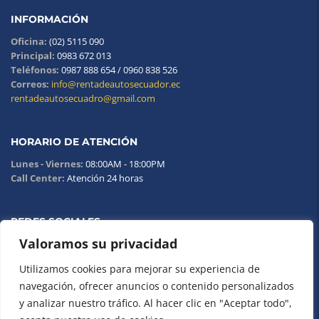
INFORMACIÓN
Oficina:
(02) 5115 090
Principal:
0983 672 013
Teléfonos:
0987 888 654 / 0960 838 526
Correos:
info@rentadeautosecuador.ec
rentadeautosecuadro@gmail.com
HORARIO DE ATENCIÓN
Lunes - Viernes:
08:00AM - 18:00PM
Call Center:
Atención 24 horas
REDES SOCIALES
Valoramos su privacidad
Utilizamos cookies para mejorar su experiencia de
navegación, ofrecer anuncios o contenido personalizados
y analizar nuestro tráfico. Al hacer clic en "Aceptar todo",