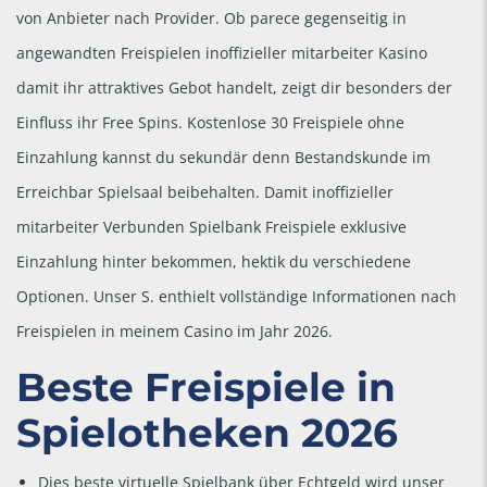
von Anbieter nach Provider. Ob parece gegenseitig in
angewandten Freispielen inoffizieller mitarbeiter Kasino
damit ihr attraktives Gebot handelt, zeigt dir besonders der
Einfluss ihr Free Spins. Kostenlose 30 Freispiele ohne
Einzahlung kannst du sekundär denn Bestandskunde im
Erreichbar Spielsaal beibehalten. Damit inoffizieller
mitarbeiter Verbunden Spielbank Freispiele exklusive
Einzahlung hinter bekommen, hektik du verschiedene
Optionen. Unser S. enthielt vollständige Informationen nach
Freispielen in meinem Casino im Jahr 2026.
Beste Freispiele in
Spielotheken 2026
Dies beste virtuelle Spielbank über Echtgeld wird unser