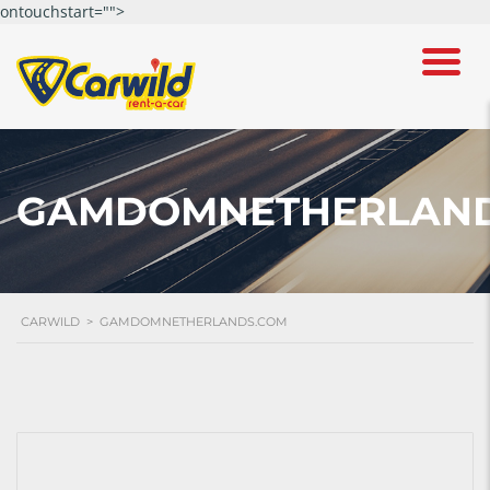
ontouchstart="">
GAMDOMNETHERLAND
CARWILD
>
GAMDOMNETHERLANDS.COM