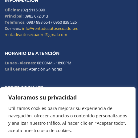
INFORMACIÓN
Oficina:
(02) 5115 090
Principal:
0983 672 013
Teléfonos:
0987 888 654 / 0960 838 526
Correos:
info@rentadeautosecuador.ec
rentadeautosecuadro@gmail.com
HORARIO DE ATENCIÓN
Lunes - Viernes:
08:00AM - 18:00PM
Call Center:
Atención 24 horas
REDES SOCIALES
Valoramos su privacidad
Utilizamos cookies para mejorar su experiencia de
navegación, ofrecer anuncios o contenido personalizados
y analizar nuestro tráfico. Al hacer clic en "Aceptar todo",
acepta nuestro uso de cookies.
Copyright © 2023. Carwild - Desarrollado por
BIM Soluciones