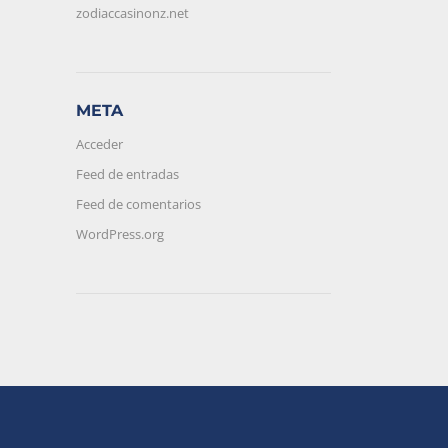
zodiaccasinonz.net
META
Acceder
Feed de entradas
Feed de comentarios
WordPress.org