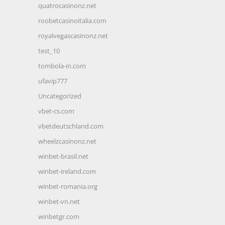
quatrocasinonz.net
roobetcasinoitalia.com
royalvegascasinonz.net
test_10
tombola-in.com
ufavip777
Uncategorized
vbet-cs.com
vbetdeutschland.com
wheelzcasinonz.net
winbet-brasil.net
winbet-ireland.com
winbet-romania.org
winbet-vn.net
winbetgr.com