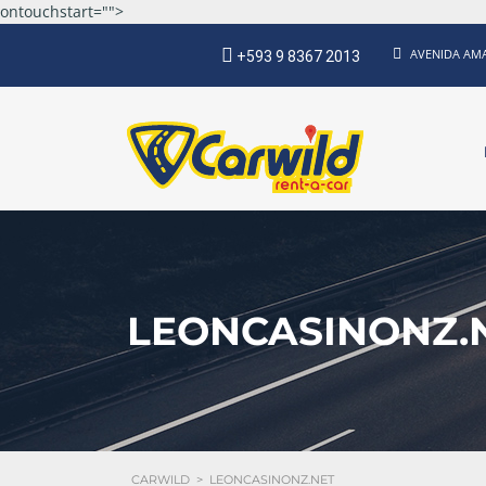
ontouchstart="">
AVENIDA AMA
+593 9 8367 2013
LEONCASINONZ.
CARWILD
>
LEONCASINONZ.NET