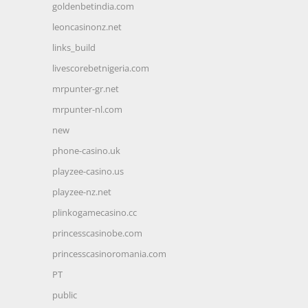
goldenbetindia.com
leoncasinonz.net
links_build
livescorebetnigeria.com
mrpunter-gr.net
mrpunter-nl.com
new
phone-casino.uk
playzee-casino.us
playzee-nz.net
plinkogamecasino.cc
princesscasinobe.com
princesscasinoromania.com
PT
public