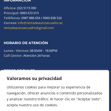
INFORMACIÓN
Oficina:
(02) 5115 090
Principal:
0983 672 013
Teléfonos:
0987 888 654 / 0960 838 526
Correos:
info@rentadeautosecuador.ec
rentadeautosecuadro@gmail.com
HORARIO DE ATENCIÓN
Lunes - Viernes:
08:00AM - 18:00PM
Call Center:
Atención 24 horas
REDES SOCIALES
Valoramos su privacidad
Utilizamos cookies para mejorar su experiencia de
navegación, ofrecer anuncios o contenido personalizados
y analizar nuestro tráfico. Al hacer clic en "Aceptar todo",
acepta nuestro uso de cookies.
Copyright © 2023. Carwild - Desarrollado por
BIM Soluciones