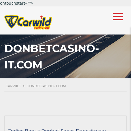
ontouchstart="">
DONBETCASINO-
IT.COM
CARWILD
>
DONBETCASINO-IT.COM
Codice Bonus Donbet Senza Deposito per