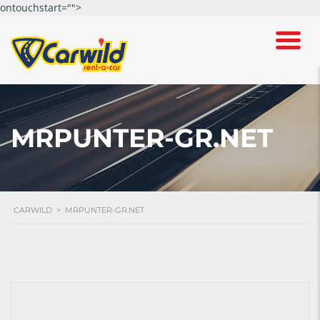
ontouchstart="">
MRPUNTER-GR.NET
CARWILD
>
MRPUNTER-GR.NET