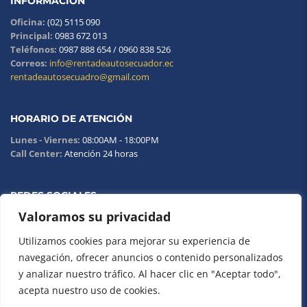
INFORMACIÓN
Oficina:
(02) 5115 090
Principal:
0983 672 013
Teléfonos:
0987 888 654 / 0960 838 526
Correos:
info@rentadeautosecuador.ec
rentadeautosecuadro@gmail.com
HORARIO DE ATENCIÓN
Lunes - Viernes:
08:00AM - 18:00PM
Call Center:
Atención 24 horas
REDES SOCIALES
Valoramos su privacidad
Utilizamos cookies para mejorar su experiencia de
navegación, ofrecer anuncios o contenido personalizados
y analizar nuestro tráfico. Al hacer clic en "Aceptar todo",
acepta nuestro uso de cookies.
Copyright © 2023. Carwild - Desarrollado por
BIM Soluciones