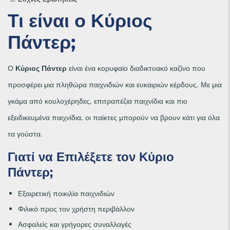
Τι είναι ο Κύριος
Πάντερ;
Ο
Κύριος Πάντερ
είναι ένα κορυφαίο διαδικτυακό καζίνο που
προσφέρει μια πληθώρα παιχνιδιών και ευκαιριών κέρδους. Με μια
γκάμα από κουλοχέρηδες, επιτραπέζια παιχνίδια και πιο
εξειδικευμένα παιχνίδια, οι παίκτες μπορούν να βρουν κάτι για όλα
τα γούστα.
Γιατί να Επιλέξετε τον Κύριο
Πάντερ;
Εξαιρετική ποικιλία παιχνιδιών
Φιλικό προς τον χρήστη περιβάλλον
Ασφαλείς και γρήγορες συναλλαγές