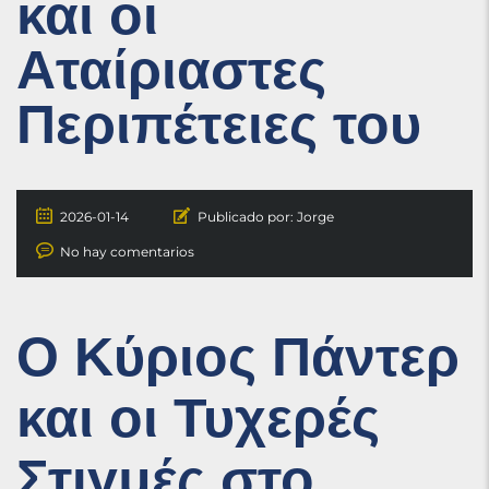
και οι
Αταίριαστες
Περιπέτειες του
2026-01-14
Publicado por:
Jorge
No hay comentarios
Ο Κύριος Πάντερ
και οι Τυχερές
Στιγμές στο