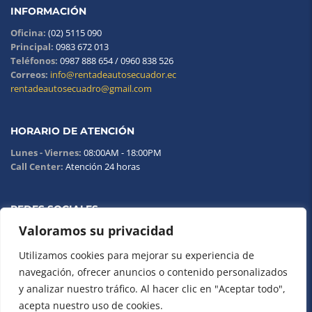
INFORMACIÓN
Oficina:
(02) 5115 090
Principal:
0983 672 013
Teléfonos:
0987 888 654 / 0960 838 526
Correos:
info@rentadeautosecuador.ec
rentadeautosecuadro@gmail.com
HORARIO DE ATENCIÓN
Lunes - Viernes:
08:00AM - 18:00PM
Call Center:
Atención 24 horas
REDES SOCIALES
Valoramos su privacidad
Utilizamos cookies para mejorar su experiencia de
navegación, ofrecer anuncios o contenido personalizados
y analizar nuestro tráfico. Al hacer clic en "Aceptar todo",
acepta nuestro uso de cookies.