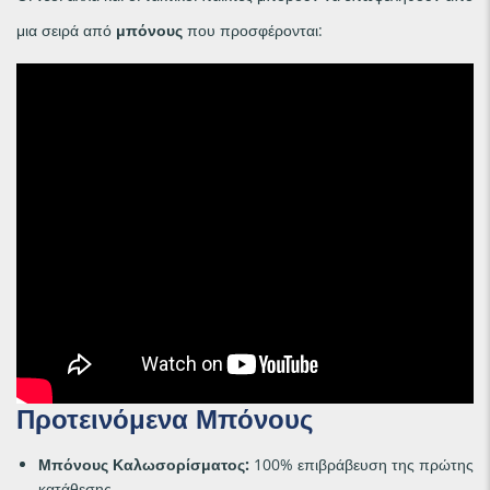
μια σειρά από
μπόνους
που προσφέρονται:
Προτεινόμενα Μπόνους
Μπόνους Καλωσορίσματος:
100% επιβράβευση της πρώτης
κατάθεσης.