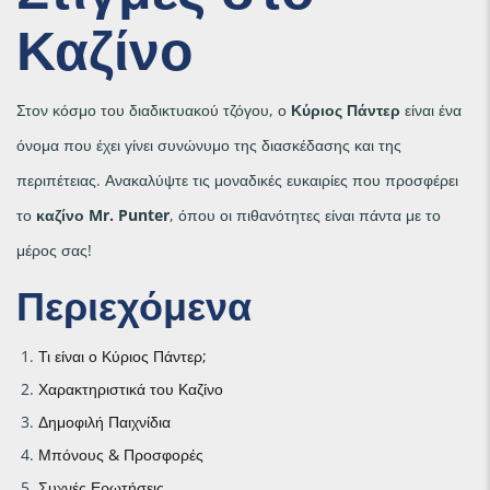
Καζίνο
Στον κόσμο του διαδικτυακού τζόγου, ο
Κύριος Πάντερ
είναι ένα
όνομα που έχει γίνει συνώνυμο της διασκέδασης και της
περιπέτειας. Ανακαλύψτε τις μοναδικές ευκαιρίες που προσφέρει
το
καζίνο Mr. Punter
, όπου οι πιθανότητες είναι πάντα με το
μέρος σας!
Περιεχόμενα
Τι είναι ο Κύριος Πάντερ;
Χαρακτηριστικά του Καζίνο
Δημοφιλή Παιχνίδια
Μπόνους & Προσφορές
Συχνές Ερωτήσεις