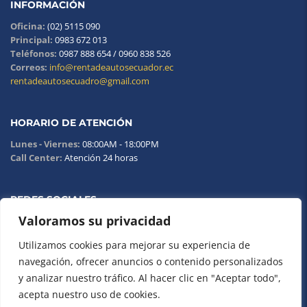
INFORMACIÓN
Oficina:
(02) 5115 090
Principal:
0983 672 013
Teléfonos:
0987 888 654 / 0960 838 526
Correos:
info@rentadeautosecuador.ec
rentadeautosecuadro@gmail.com
HORARIO DE ATENCIÓN
Lunes - Viernes:
08:00AM - 18:00PM
Call Center:
Atención 24 horas
REDES SOCIALES
Valoramos su privacidad
Utilizamos cookies para mejorar su experiencia de
navegación, ofrecer anuncios o contenido personalizados
y analizar nuestro tráfico. Al hacer clic en "Aceptar todo",
acepta nuestro uso de cookies.