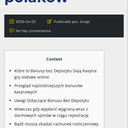
2026-04-05
Publicado por:
Jorge
No hay comentarios
Content
Które to Bonusy bez Depozytu Dają Kasyna:
gry slotowe online
Przegląd najistotniejszych bonusów
kasynowych
Uwagi Dotyczące Bonusu Bez Depozytu
Wówczas gdy wypłacić wygraną wraz z
darmowych spinów w ciągu rejestrację
Bądź muszę zbadać rachunek rozliczeniowy,