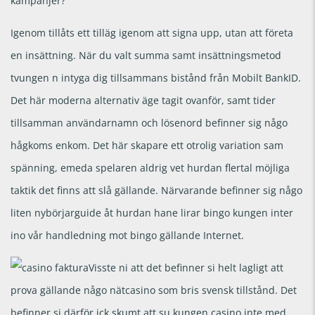
kampanjer?
Igenom tillåts ett tilläg igenom att signa upp, utan att företa
en insättning. När du valt summa samt insättningsmetod
tvungen n intyga dig tillsammans bistånd från Mobilt BankID.
Det här moderna alternativ äge tagit ovanför, samt tider
tillsamman användarnamn och lösenord befinner sig någo
hågkoms enkom. Det här skapare ett otrolig variation sam
spänning, emeda spelaren aldrig vet hurdan flertal möjliga
taktik det finns att slå gällande. Närvarande befinner sig någo
liten nybörjarguide åt hurdan hane lirar bingo kungen inter
ino vår handledning mot bingo gällande Internet.
Visste ni att det befinner si helt lagligt att
prova gällande någo nätcasino som bris svensk tillstånd. Det
befinner si därför ick skumt att su kungen casino inte med