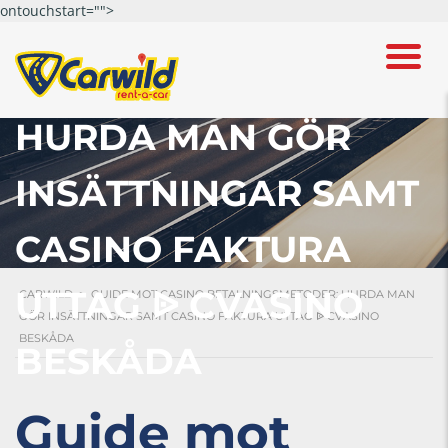
ontouchstart="">
GUIDE MOT CASINO
BETALNINGSMETODER
HURDA MAN GÖR
INSÄTTNINGAR SAMT
CASINO FAKTURA
UTTAG ᐉ CVASINO
CARWILD
>
GUIDE MOT CASINO BETALNINGSMETODER: HURDA MAN
GÖR INSÄTTNINGAR SAMT CASINO FAKTURA UTTAG ᐉ CVASINO
BESKÅDA
BESKÅDA
Guide mot