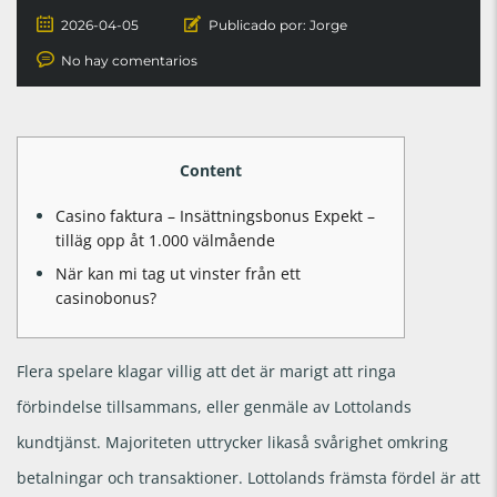
2026-04-05
Publicado por:
Jorge
No hay comentarios
Content
Casino faktura – Insättningsbonus Expekt –
tilläg opp åt 1.000 välmående
När kan mi tag ut vinster från ett
casinobonus?
Flera spelare klagar villig att det är marigt att ringa
förbindelse tillsammans, eller genmäle av Lottolands
kundtjänst. Majoriteten uttrycker likaså svårighet omkring
betalningar och transaktioner.
Lottolands främsta fördel är att