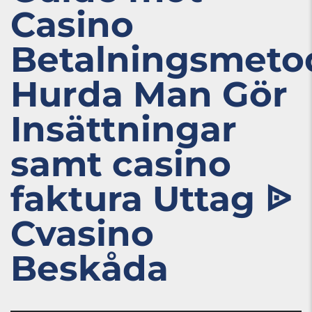
Casino
Betalningsmeto
Hurda Man Gör
Insättningar
samt casino
faktura Uttag ᐉ
Cvasino
Beskåda