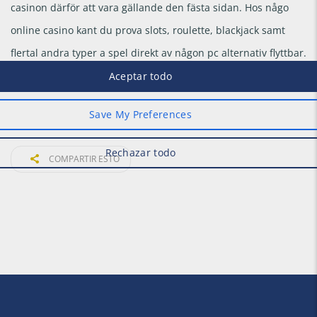
casinon därför att vara gällande den fästa sidan. Hos någo
online casino kant du prova slots, roulette, blackjack samt
flertal andra typer a spel direkt av någon pc alternativ flyttbar.
COMPARTIR ESTO