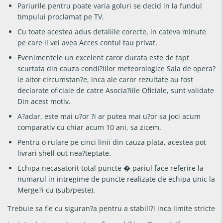
Pariurile pentru poate varia goluri se decid in la fundul
timpului proclamat pe TV.
Cu toate acestea adus detaliile corecte, in cateva minute
pe care il vei avea Acces contul tau privat.
Evenimentele un excelent caror durata este de fapt
scurtata din cauza condi?iilor meteorologice Sala de opera?
ie altor circumstan?e, inca ale caror rezultate au fost
declarate oficiale de catre Asocia?iile Oficiale, sunt validate
Din acest motiv.
A?adar, este mai u?or ?i ar putea mai u?or sa joci acum
comparativ cu chiar acum 10 ani, sa zicem.
Pentru o rulare pe cinci linii din cauza plata, acestea pot
livrari shell out nea?teptate.
Echipa necasatorit total puncte � pariul face referire la
numarul in intregime de puncte realizate de echipa unic la
Merge?i cu (sub/peste).
Trebuie sa fie cu siguran?a pentru a stabili?i inca limite stricte