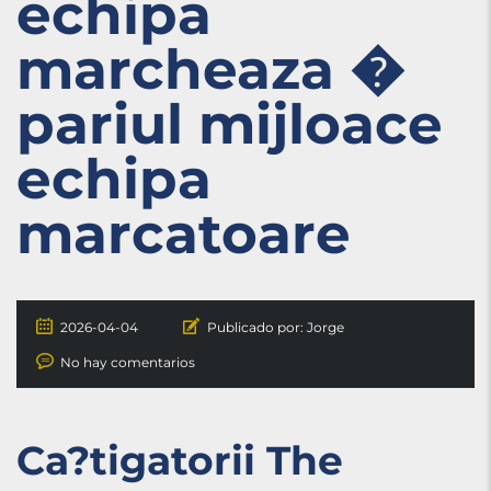
echipa
marcheaza �
pariul mijloace
echipa
marcatoare
2026-04-04
Publicado por:
Jorge
No hay comentarios
Ca?tigatorii The