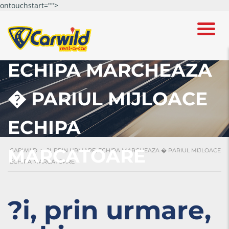
ontouchstart="">
?I, PRIN URMARE,
ECHIPA MARCHEAZA
� PARIUL MIJLOACE
ECHIPA
MARCATOARE
CARWILD
>
?I, PRIN URMARE, ECHIPA MARCHEAZA � PARIUL MIJLOACE
ECHIPA MARCATOARE
?i, prin urmare,