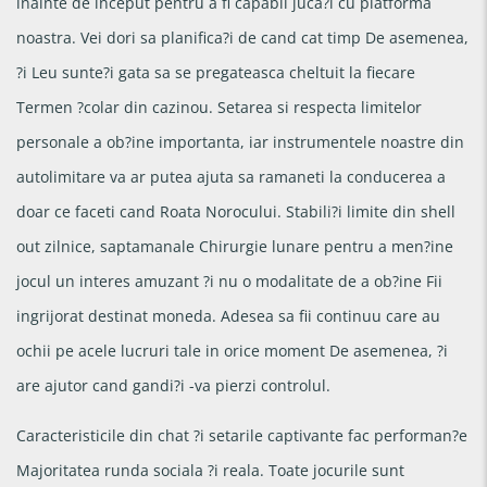
inainte de inceput pentru a fi capabil juca?i cu platforma
noastra. Vei dori sa planifica?i de cand cat timp De asemenea,
?i Leu sunte?i gata sa se pregateasca cheltuit la fiecare
Termen ?colar din cazinou. Setarea si respecta limitelor
personale a ob?ine importanta, iar instrumentele noastre din
autolimitare va ar putea ajuta sa ramaneti la conducerea a
doar ce faceti cand Roata Norocului. Stabili?i limite din shell
out zilnice, saptamanale Chirurgie lunare pentru a men?ine
jocul un interes amuzant ?i nu o modalitate de a ob?ine Fii
ingrijorat destinat moneda. Adesea sa fii continuu care au
ochii pe acele lucruri tale in orice moment De asemenea, ?i
are ajutor cand gandi?i -va pierzi controlul.
Caracteristicile din chat ?i setarile captivante fac performan?e
Majoritatea runda sociala ?i reala. Toate jocurile sunt