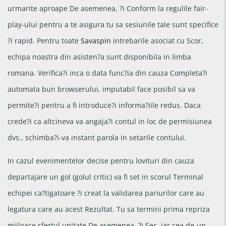
urmarite aproape De asemenea, ?i Conform la regulile fair-
play-ului pentru a te asigura tu sa sesiunile tale sunt specifice
?i rapid. Pentru toate
Savaspin
intrebarile asociat cu Scor,
echipa noastra din asisten?a sunt disponibila in limba
romana. Verifica?i inca o data func?ia din cauza Completa?i
automata bun browserului, imputabil face posibil sa va
permite?i pentru a fi introduce?i informa?iile redus. Daca
crede?i ca altcineva va angaja?i contul in loc de permisiunea
dvs., schimba?i-va instant parola in setarile contului.
In cazul evenimentelor decise pentru lovituri din cauza
departajare un gol (golul critic) va fi set in scorul Terminal
echipei ca?tigatoare ?i creat la validarea pariurilor care au
legatura care au acest Rezultat. Tu sa termini prima repriza
mijloace sfertul unitate De asemenea, ?i Sec, iar cea de-un