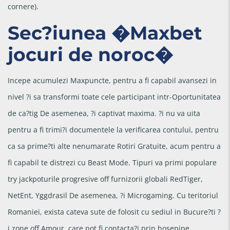
cornere).
Sec?iunea �Maxbet
jocuri de noroc�
Incepe acumulezi Maxpuncte, pentru a fi capabil avansezi in
nivel ?i sa transformi toate cele participant intr-Oportunitatea
de ca?tig De asemenea, ?i captivat maxima. ?i nu va uita
pentru a fi trimi?i documentele la verificarea contului, pentru
ca sa prime?ti alte nenumarate Rotiri Gratuite, acum pentru a
fi capabil te distrezi cu Beast Mode. Tipuri va primi populare
try jackpoturile progresive off furnizorii globali RedTiger,
NetEnt, Yggdrasil De asemenea, ?i Microgaming. Cu teritoriul
Romaniei, exista cateva sute de folosit cu sediul in Bucure?ti ?
i zone off Amour, care pot fi contacta?i prin hosepipe