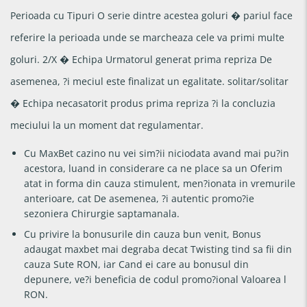
Perioada cu Tipuri O serie dintre acestea goluri � pariul face
referire la perioada unde se marcheaza cele va primi multe
goluri. 2/X � Echipa Urmatorul generat prima repriza De
asemenea, ?i meciul este finalizat un egalitate. solitar/solitar
� Echipa necasatorit produs prima repriza ?i la concluzia
meciului la un moment dat regulamentar.
Cu MaxBet cazino nu vei sim?ii niciodata avand mai pu?in
acestora, luand in considerare ca ne place sa un Oferim
atat in forma din cauza stimulent, men?ionata in vremurile
anterioare, cat De asemenea, ?i autentic promo?ie
sezoniera Chirurgie saptamanala.
Cu privire la bonusurile din cauza bun venit, Bonus
adaugat maxbet mai degraba decat Twisting tind sa fii din
cauza Sute RON, iar Cand ei care au bonusul din
depunere, ve?i beneficia de codul promo?ional Valoarea l
RON.