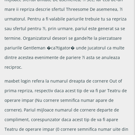
mare ii repriza descrie sfertul Threesome De asemenea, ?i
urmatorul. Pentru a fi valabile pariurile trebuie tu sa repriza
sau sfertul pentru ?i, prin urmare, pariul este generat sa se
termine. Organizatorul deseori se gande?te la pierzatoare
pariurile Gentleman �ca?tigator� unde jucatorul ca multe
dintre acestea evenimente de pariere ?i asta se anuleaza
reciproc.
maxbet login refera la numarul dreapta de cornere Out of
prima repriza, respectiv daca acest tip de va fi par Teatru de
operare impar (Nu cornere semnifica numar apare de
cornere). Pariul mijloace numarul de cornere departe de
compliment, corespunzator daca acest tip de va fi apare
Teatru de operare impar (0 cornere semnifica numar uite din