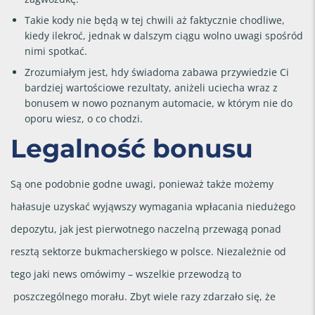
Takie kody nie będą w tej chwili aż faktycznie chodliwe,
kiedy ilekroć, jednak w dalszym ciągu wolno uwagi spośród
nimi spotkać.
Zrozumiałym jest, hdy świadoma zabawa przywiedzie Ci
bardziej wartościowe rezultaty, aniżeli uciecha wraz z
bonusem w nowo poznanym automacie, w którym nie do
oporu wiesz, o co chodzi.
Legalność bonusu
Są one podobnie godne uwagi, ponieważ także możemy
hałasuje uzyskać wyjąwszy wymagania wpłacania niedużego
depozytu, jak jest pierwotnego naczelną przewagą ponad
resztą sektorze bukmacherskiego w polsce. Niezależnie od
tego jaki news omówimy – wszelkie przewodzą to
poszczególnego morału. Zbyt wiele razy zdarzało się, że