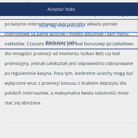
depozytu. Ów niektóre propozycji wyjąwszy depozytu będą
niesamowitą szansą w celu internautów, aby weselić się grą
po kasynie internetowego bez potrzeby wkładu portale
internetowe są pełne wzorów i modeli albumów i kart menu.
nakładów. Czasami konieczny jest kod bonusowy (przykładowo
dla mnogości promocji od momentu Vulkan Bet) czy kod
promocyjny, jednak całokształt jest odpowiednio zobrazowane
po regulaminie kasyna. Poza tym, konkretne uciechy mogą być
wyłączone wraz z promocji bonusu z brakiem depozytu dla
polskich internautów, a maksymalna kwota należności może
stać się obniżona.