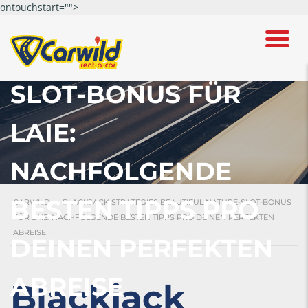
ontouchstart="">
STRATEGIES
BEAUTIFUL NATURE-
SLOT-BONUS FÜR
LAIE:
NACHFOLGENDE
BESTEN TIPPS PRO
CARWILD
>
BLACKJACK STRATEGIES BEAUTIFUL NATURE-SLOT-BONUS
FÜR LAIE: NACHFOLGENDE BESTEN TIPPS PRO DEINEN PERFEKTEN
ABREISE
DEINEN PERFEKTEN
ABREISE
Blackjack