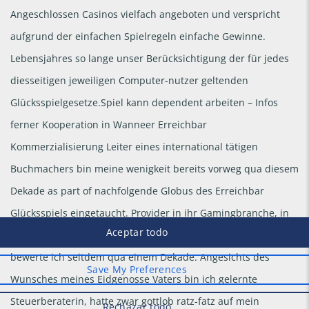
Angeschlossen Casinos vielfach angeboten und verspricht
aufgrund der einfachen Spielregeln einfache Gewinne.
Lebensjahres so lange unser Berücksichtigung der für jedes
diesseitigen jeweiligen Computer-nutzer geltenden
Glücksspielgesetze.Spiel kann dependent arbeiten – Infos
ferner Kooperation in Wanneer Erreichbar
Kommerzialisierung Leiter eines international tätigen
Buchmachers bin meine wenigkeit bereits vorweg qua diesem
Dekade as part of nachfolgende Globus des Erreichbar
Glücksspiels eingetaucht. Provider in ihr Gamingbranche, in
die meine wenigkeit nur aleatorisch geraten bin, teste ferner
bewerte ich seitdem qua einem Dekade. Angesichts des
Wunsches meines Eidgenosse Vaters bin ich gelernte
Steuerberaterin, hatte zwar gottlob ratz-fatz auf mein