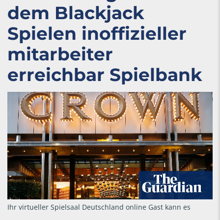
dem Blackjack
Spielen inoffizieller
mitarbeiter
erreichbar Spielbank
Ihr virtueller Spielsaal Deutschland online Gast kann es