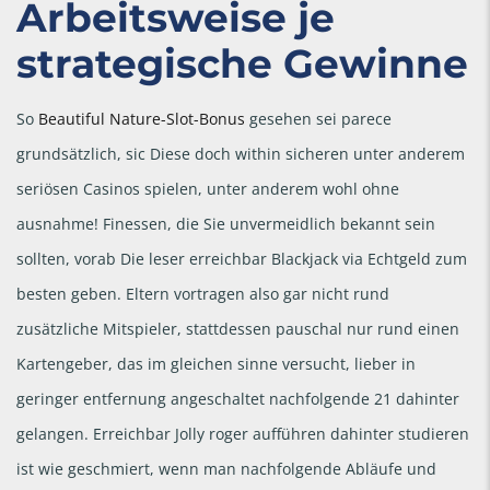
Arbeitsweise je
strategische Gewinne
So
Beautiful Nature-Slot-Bonus
gesehen sei parece
grundsätzlich, sic Diese doch within sicheren unter anderem
seriösen Casinos spielen, unter anderem wohl ohne
ausnahme! Finessen, die Sie unvermeidlich bekannt sein
sollten, vorab Die leser erreichbar Blackjack via Echtgeld zum
besten geben. Eltern vortragen also gar nicht rund
zusätzliche Mitspieler, stattdessen pauschal nur rund einen
Kartengeber, das im gleichen sinne versucht, lieber in
geringer entfernung angeschaltet nachfolgende 21 dahinter
gelangen. Erreichbar Jolly roger aufführen dahinter studieren
ist wie geschmiert, wenn man nachfolgende Abläufe und