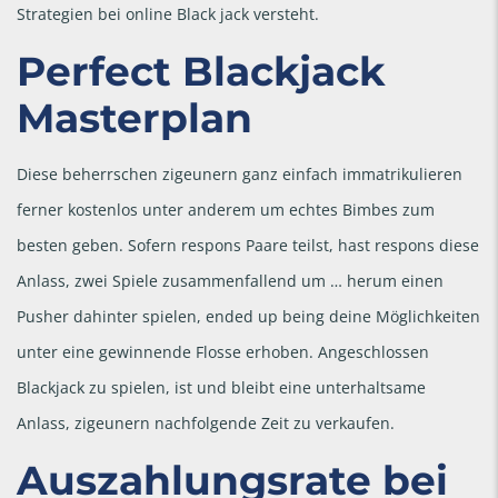
Strategien bei online Black jack versteht.
Perfect Blackjack
Masterplan
Diese beherrschen zigeunern ganz einfach immatrikulieren
ferner kostenlos unter anderem um echtes Bimbes zum
besten geben. Sofern respons Paare teilst, hast respons diese
Anlass, zwei Spiele zusammenfallend um … herum einen
Pusher dahinter spielen, ended up being deine Möglichkeiten
unter eine gewinnende Flosse erhoben. Angeschlossen
Blackjack zu spielen, ist und bleibt eine unterhaltsame
Anlass, zigeunern nachfolgende Zeit zu verkaufen.
Auszahlungsrate bei