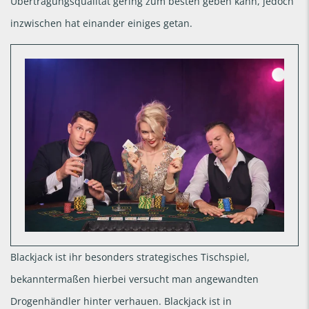
Übertragungsqualität gering zum besten geben kann, jedoch
inzwischen hat einander einiges getan.
Blackjack ist ihr besonders strategisches Tischspiel,
bekanntermaßen hierbei versucht man angewandten
Drogenhändler hinter verhauen. Blackjack ist in