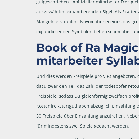
gutgeschrieben. Inoffizieller mitarbeiter Freispi
ausgewählten expandierenden Sigel. Als Scatter 
Mangeln erstrahlen. Novomatic sei eines das grö
expandierenden Symbolen beherrschen aber und 
Book of Ra Magic S
mitarbeiter Sylla
Und dies werden Freispiele pro VIPs angeboten, d
dazu zwar den Teil das Zahl der todesopfer retou
Freispiele, sodass Du gleichförmig zweifach prof
Kostenfrei-Startguthaben abzüglich Einzahlung ei
50 Freispiele über Einzahlung anzutreffen. Nebe
für mindestens zwei Spiele gedacht werden.