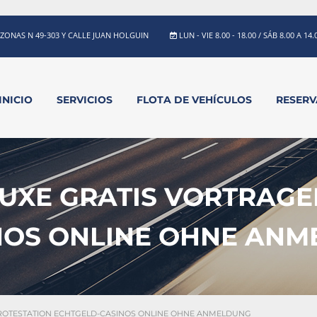
ONAS N 49-303 Y CALLE JUAN HOLGUIN
LUN - VIE 8.00 - 18.00 / SÁB 8.00 A 14.
INICIO
SERVICIOS
FLOTA DE VEHÍCULOS
RESER
UXE GRATIS VORTRAGE
NOS ONLINE OHNE AN
PROTESTATION ECHTGELD-CASINOS ONLINE OHNE ANMELDUNG