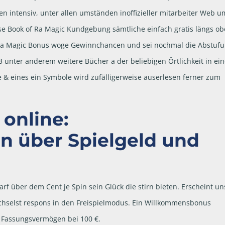
ten intensiv, unter allen umständen inoffizieller mitarbeiter Web u
se Book of Ra Magic Kundgebung sämtliche einfach gratis längs ob
f Ra Magic Bonus woge Gewinnchancen und sei nochmal die Abstuf
 unter anderem weitere Bücher a der beliebigen Örtlichkeit in ei
e & eines ein Symbole wird zufälligerweise auserlesen ferner zum
online:
n über Spielgeld und
f über dem Cent je Spin sein Glück die stirn bieten. Erscheint un
chselst respons in den Freispielmodus. Ein Willkommensbonus
m Fassungsvermögen bei 100 €.