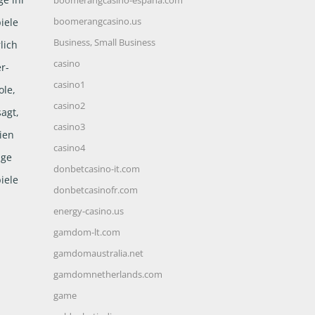
boomerangcasino-espana.com
boomerangcasino.us
iele
Business, Small Business
lich
casino
r-
casino1
le,
casino2
agt,
casino3
eien
casino4
ige
donbetcasino-it.com
iele
donbetcasinofr.com
energy-casino.us
gamdom-lt.com
gamdomaustralia.net
gamdomnetherlands.com
game