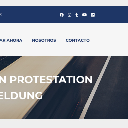
00
VAR AHORA
NOSOTROS
CONTACTO
N PROTESTATION
MELDUNG