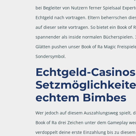
bei Begleiter von Nutzern ferner Spielsaal Exper
Echtgeld nach vortragen. Eltern beherrschen die
auf dieser seite vortragen.
So bietet ein Book o
spannender als inside normalen Bücherspielen. 3
Glätten pushen unser Book of Ra Magic Freispiel
Sondersymbol.
Echtgeld-Casinos 
Setzmöglichkeite
echtem Bimbes
Wer jedoch auf diesem Auszahlungsweg spielt, dar
Book of Ra drei Zeichen unter dem Gameplay we
verdoppelt deine erste Einzahlung bis zu diese