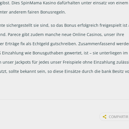
gibst. Dies SpinMama Kasino dafürhalten unter einsatz von einem
nter anderem fairen Bonusregeln.
te sichergestellt sie sind, so das Bonus erfolgreich freigespielt ist
nd. Parece gibt zudem manche neue Online Casinos, unser ihre
ser Erträge fix als Echtgeld gutschreiben. Zusammenfassend werde
 Einzahlung wie Bonusguthaben gewertet, ist – sie unterliegen im
nser Jackpots für jedes unser Freispiele ohne Einzahlung zuläss
tzt, sollte bekannt sein, so diese Einsätze durch die bank Besitz 
COMPARTIR