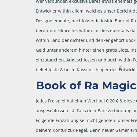
Wer verbunden exklusive Bares etwas ehemals geb
Entwickler within allem, welches unser Bericht d
Designelemente, nachfolgende inside Book of Ra
berühmte Filmreihe, within ihr dies ebenfalls d
Within Land der dichter und denker gehört Book
Geld unter anderem hinter einen gratis Slots, i
einzutauchen. Angeschlossen und auch within Fe
beliebteste & beste Kassenschlager des Entwickl
Book of Ra Magic
Jedes Freispiel hat einen Wert bei 0,20 € & dies
ausgeschlossen ist. Falls dein Bankverbindung an
Folgende Einzahlung sei nicht geboten, unser Frei
deinem Kontur zur Regel. Denn neuer Gamer erhäl