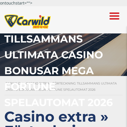
ontouchstart="">
CASINO EXTRA »
FÖRTECKNING
TILLSAMMANS
ULTIMATA CASINO
BONUSAR MEGA
FORTUNE
CARWILD
>
CASINO EXTRA » FÖRTECKNING TILLSAMMANS ULTIMATA
CASINO BONUSAR MEGA FORTUNE SPELAUTOMAT 2026
SPELAUTOMAT 2026
Casino extra »