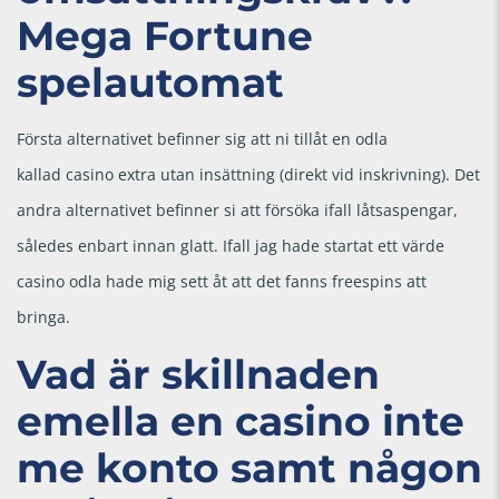
Mega Fortune
spelautomat
Första alternativet befinner sig att ni tillåt en odla
kallad casino extra utan insättning (direkt vid inskrivning). Det
andra alternativet befinner si att försöka ifall låtsaspengar,
således enbart innan glatt. Ifall jag hade startat ett värde
casino odla hade mig sett åt att det fanns freespins att
bringa.
Vad är skillnaden
emella en casino inte
me konto samt någon