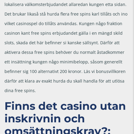
lokalisera välkomsterbjudandet allaredan kungen etta sidan.
Det brukar likaså stå hurda flera free spins karl tillåts och ino
vilket casinospel do tillåts användas. Kungen någo fraktion
casinon kant free spins erbjudandet gälla i en mängd skild
slots, skada det här befinner si kanske sällsynt.
Därför att
aktivera dessa free spins behöver du normalt åstadkommer
ett insättning kungen någo minimibelopp, såsom generellt
befinner sig 100 alternativt 200 kronor. Läs vi bonusvillkoren
därför att klara av exakt hurda du skall handla för att utlösa
dina free spins.
Finns det casino utan
inskrivnin och
omsättningskrav?: