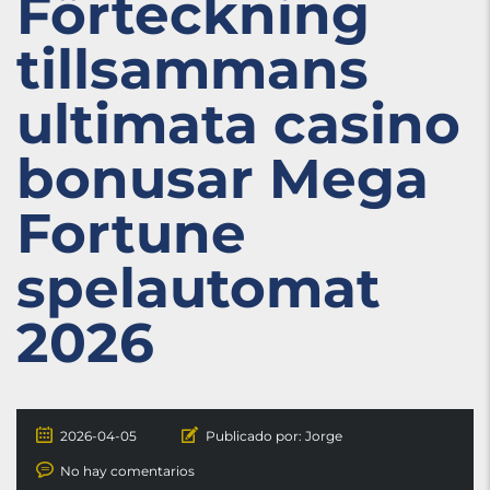
Förteckning
tillsammans
ultimata casino
bonusar Mega
Fortune
spelautomat
2026
2026-04-05
Publicado por:
Jorge
No hay comentarios