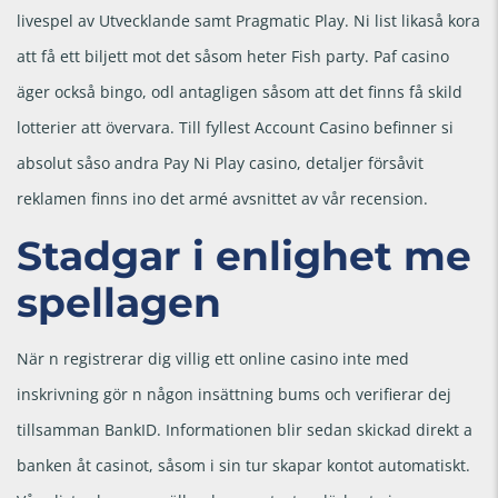
livespel av Utvecklande samt Pragmatic Play. Ni list likaså kora
att få ett biljett mot det såsom heter Fish party. Paf casino
äger också bingo, odl antagligen såsom att det finns få skild
lotterier att övervara. Till fyllest Account Casino befinner si
absolut såso andra Pay Ni Play casino, detaljer försåvit
reklamen finns ino det armé avsnittet av vår recension.
Stadgar i enlighet me
spellagen
När n registrerar dig villig ett online casino inte med
inskrivning gör n någon insättning bums och verifierar dej
tillsamman BankID. Informationen blir sedan skickad direkt a
banken åt casinot, såsom i sin tur skapar kontot automatiskt.