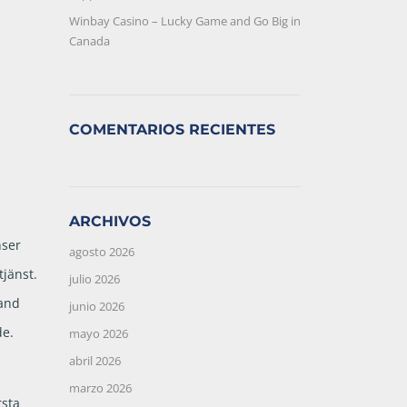
Winbay Casino – Lucky Game and Go Big in
Canada
COMENTARIOS RECIENTES
ARCHIVOS
nser
agosto 2026
tjänst.
julio 2026
rand
junio 2026
de.
mayo 2026
abril 2026
marzo 2026
rsta