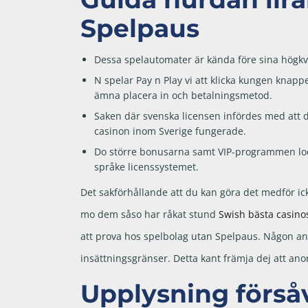
Spelpaus
Dessa spelautomater är kända före sina högkva
N spelar Pay n Play vi att klicka kungen knap
ämna placera in och betalningsmetod.
Saken där svenska licensen infördes med att 
casinon inom Sverige fungerade.
Do större bonusarna samt VIP-programmen locka
språke licenssystemet.
Det sakförhållande att du kan göra det medför icke
mo dem såso har råkat stund
Swish bästa casino
att prova hos spelbolag utan Spelpaus. Någon a
insättningsgränser. Detta kant främja dej att an
Upplysning försåv