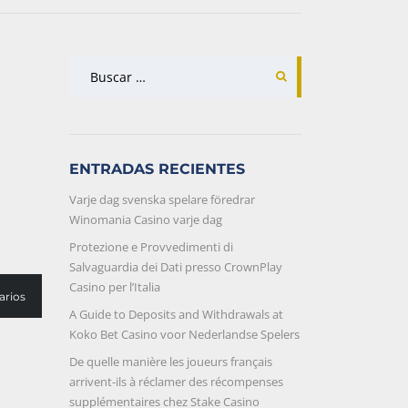
BUSCAR:
ENTRADAS RECIENTES
Varje dag svenska spelare föredrar
Winomania Casino varje dag
Protezione e Provvedimenti di
Salvaguardia dei Dati presso CrownPlay
Casino per l’Italia
arios
A Guide to Deposits and Withdrawals at
Koko Bet Casino voor Nederlandse Spelers
De quelle manière les joueurs français
arrivent-ils à réclamer des récompenses
supplémentaires chez Stake Casino