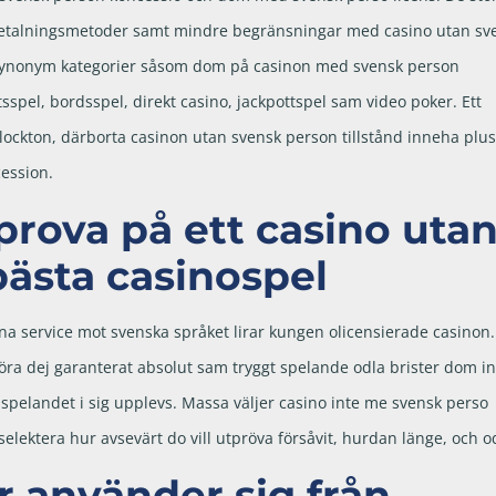
, betalningsmetoder samt mindre begränsningar med casino utan sv
ns synonym kategorier såsom dom på casinon med svensk person
spel, bordsspel, direkt casino, jackpottspel sam video poker. Ett
v lockton, därborta casinon utan svensk person tillstånd inneha plus
ession.
 prova på ett casino uta
bästa casinospel
nna service mot svenska språket lirar kungen olicensierade casinon
öra dej garanterat absolut sam tryggt spelande odla brister dom i
pelandet i sig upplevs. Massa väljer casino inte me svensk perso
selektera hur avsevärt do vill utpröva försåvit, hurdan länge, och od
r använder sig från