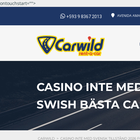
ontouchstart="">
AVENIDA AMAZ
+593 9 8367 2013
CASINO INTE ME
SWISH BÄSTA CA
CARWILD
>
CASINO INTE MED SVENSK TILLSTÅND 2026 