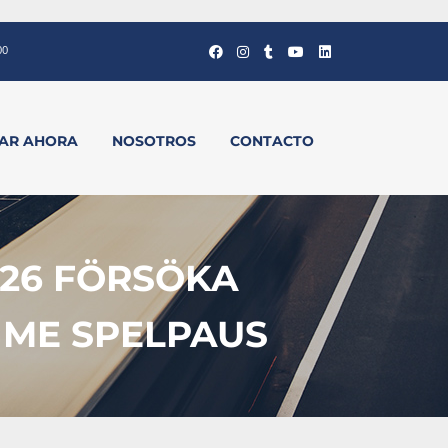
00
VAR AHORA
NOSOTROS
CONTACTO
026 FÖRSÖKA
 ME SPELPAUS