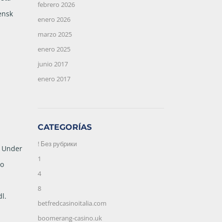
febrero 2026
ensk
enero 2026
marzo 2025
enero 2025
junio 2017
enero 2017
n
CATEGORÍAS
! Без рубрики
. Under
1
no
4
8
l.
betfredcasinoitalia.com
boomerang-casino.uk