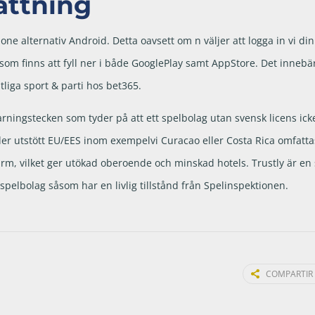
ättning
hone alternativ Android. Detta oavsett om n väljer att logga in vi din
m finns att fyll ner i både GooglePlay samt AppStore. Det innebär
tliga sport & parti hos bet365.
rningstecken som tyder på att ett spelbolag utan svensk licens icke
der utstött EU/EES inom exempelvi Curacao eller Costa Rica omfatta
arm, vilket ger utökad oberoende och minskad hotels. Trustly är en
spelbolag såsom har en livlig tillstånd från Spelinspektionen.
COMPARTIR