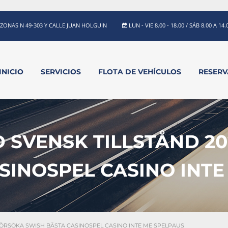
ONAS N 49-303 Y CALLE JUAN HOLGUIN
LUN - VIE 8.00 - 18.00 / SÁB 8.00 A 14.
INICIO
SERVICIOS
FLOTA DE VEHÍCULOS
RESER
D SVENSK TILLSTÅND 2
SINOSPEL CASINO INTE
FÖRSÖKA SWISH BÄSTA CASINOSPEL CASINO INTE ME SPELPAUS