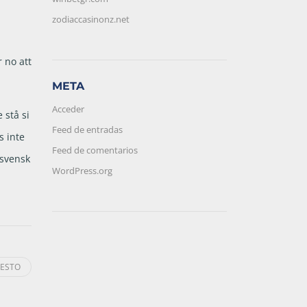
zodiaccasinonz.net
 no att
META
Acceder
 stå si
Feed de entradas
s inte
Feed de comentarios
 svensk
WordPress.org
 ESTO