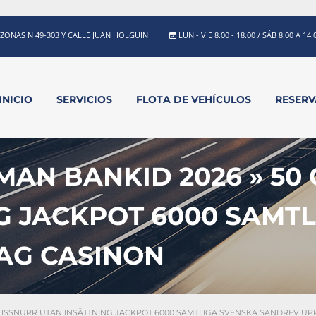
ONAS N 49-303 Y CALLE JUAN HOLGUIN
LUN - VIE 8.00 - 18.00 / SÁB 8.00 A 14.
INICIO
SERVICIOS
FLOTA DE VEHÍCULOS
RESER
MAN BANKID 2026 » 50
G JACKPOT 6000 SAMT
AG CASINON
ATISSNURR UTAN INSÄTTNING JACKPOT 6000 SAMTLIGA SVENSKA SANDREV U