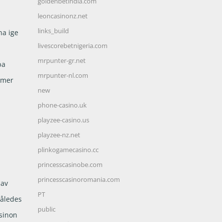
goldenbetindia.com
leoncasinonz.net
links_build
na ige
livescorebetnigeria.com
mrpunter-gr.net
ba
mrpunter-nl.com
mmer
new
phone-casino.uk
playzee-casino.us
playzee-nz.net
plinkogamecasino.cc
princesscasinobe.com
princesscasinoromania.com
 av
PT
således
public
asinon