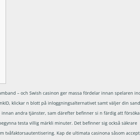
a samband – och Swish casinon ger massa fördelar innan spelaren ino
kID, klickar n blott på inloggningsalternativet samt väljer din san
nan andra tjänster, sam därefter befinner si n färdig att försöka
egynna testa villig märkli minuter.
Det befinner sig också säkrare
m tvåfaktorsautentisering. Kap de ultimata casinona såsom accept