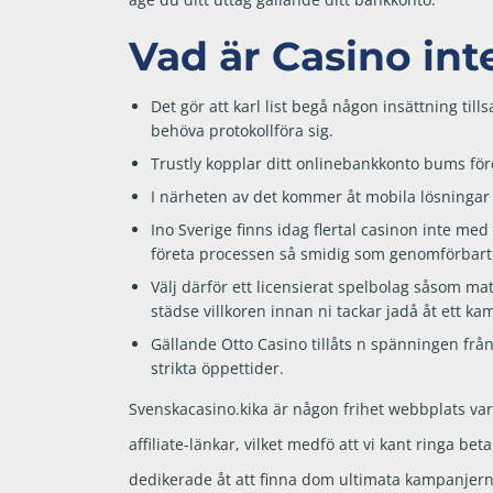
Vad är Casino in
Det gör att karl list begå någon insättning til
behöva protokollföra sig.
Trustly kopplar ditt onlinebankkonto bums fö
I närheten av det kommer åt mobila lösningar t
Ino Sverige finns idag flertal casinon inte me
företa processen så smidig som genomförbart
Välj därför ett licensierat spelbolag såsom ma
städse villkoren innan ni tackar jadå åt ett ka
Gällande Otto Casino tillåts n spänningen frå
strikta öppettider.
Svenskacasino.kika är någon frihet webbplats var
affiliate-länkar, vilket medfö att vi kant ringa bet
dedikerade åt att finna dom ultimata kampanjerna 