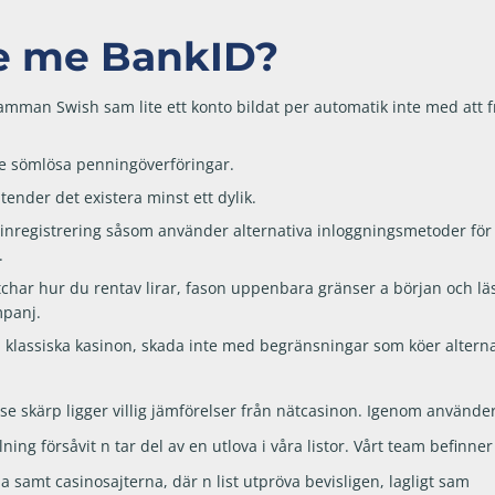
te me BankID?
lsamman Swish sam lite ett konto bildat per automatik inte med att 
re sömlösa penningöverföringar.
ender det existera minst ett dylik.
d inregistrering såsom använder alternativa inloggningsmetoder för 
.
tchar hur du rentav lirar, fason uppenbara gränser a början och lä
mpanj.
n klassiska kasinon, skada inte med begränsningar som köer alterna
se skärp ligger villig jämförelser från nätcasinon. Igenom använde
alning försåvit n tar del av en utlova i våra listor. Vårt team befinner
samt casinosajterna, där n list utpröva bevisligen, lagligt sam