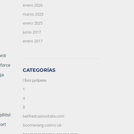
enero 2026
marzo 2025
enero 2025
junio 2017
enero 2017
anti
 force
CATEGORÍAS
ga
! Без рубрики
1
4
8
jdlöst
betfredcasinoitalia.com
ort
boomerang-casino.uk