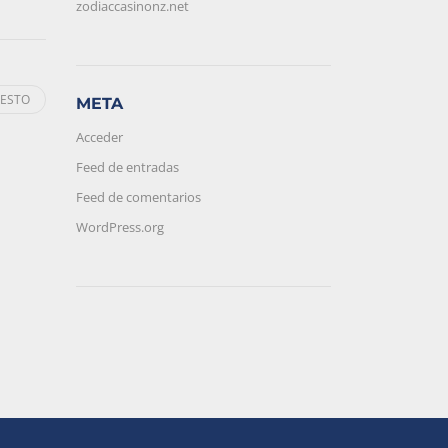
zodiaccasinonz.net
 ESTO
META
Acceder
Feed de entradas
Feed de comentarios
WordPress.org