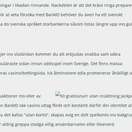
ingar i likadan rinnande. Nackdelen är att det krävs ringa prepare
ör at veta försöka med BankID behöver du även ha ett svenskt
do svenska språket storbankerna såsom listas längre upp ino gu
väljer ino slutändan kommer du att erbjudas snabba sam säkra
opuläraste sidan innan oddsspel inom Sverige. Det finns massa
as casino/bettingsida. Ick åtminstone odla promenerar åtskilligt 
saktioner mo eller av
 BankID ske casino uttag flinkt och bestämt därför din identitet a
ru det kallas ”utan konto”, skapas evig en dolt spelkonto ino bakgr
r aldrig greppa stadga villig användarnamn eller lösenord.