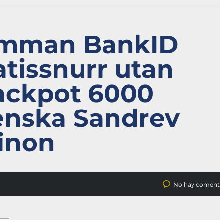
samman BankID
atissnurr utan
Jackpot 6000
enska Sandrev
inon
No hay coment