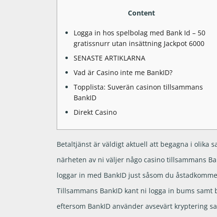
Content
Logga in hos spelbolag med Bank Id – 50
gratissnurr utan insättning Jackpot 6000
SENASTE ARTIKLARNA
Vad är Casino inte me BankID?
Topplista: Suverän casinon tillsammans
BankID
Direkt Casino
Betaltjänst är väldigt aktuell att begagna i olik
närheten av ni väljer någo casino tillsammans Ban
loggar in med BankID just såsom du åstadkomme in
Tillsammans BankID kant ni logga in bums samt b
eftersom BankID använder avsevärt kryptering sa