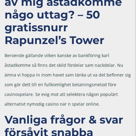
av mig åstadkomme
någo uttag? – 50
gratissnurr
Rapunzel’s Tower
Beroende gällande vilken kanske av bankföring karl
åstadkomme så finns det skild fördelar sam nackdelar. Nu
ämna vi hoppa in inom havet sam tänka ut va det befinner sig
som gör dett till en fullkomlighet betalningsmetod före
casinospelare. Se evig mot att selektera någon populärt
alternativt nymodig casino när n spelar online.
Vanliga frågor & svar
försåvit snabba