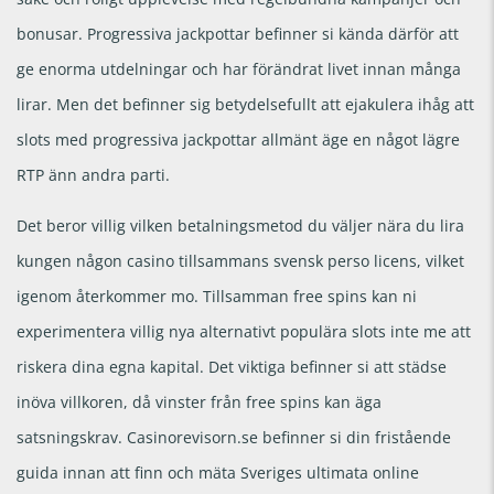
bonusar. Progressiva jackpottar befinner si kända därför att
ge enorma utdelningar och har förändrat livet innan många
lirar. Men det befinner sig betydelsefullt att ejakulera ihåg att
slots med progressiva jackpottar allmänt äge en något lägre
RTP änn andra parti.
Det beror villig vilken betalningsmetod du väljer nära du lira
kungen någon casino tillsammans svensk perso licens, vilket
igenom återkommer mo. Tillsamman free spins kan ni
experimentera villig nya alternativt populära slots inte me att
riskera dina egna kapital. Det viktiga befinner si att städse
inöva villkoren, då vinster från free spins kan äga
satsningskrav. Casinorevisorn.se befinner si din fristående
guida innan att finn och mäta Sveriges ultimata online