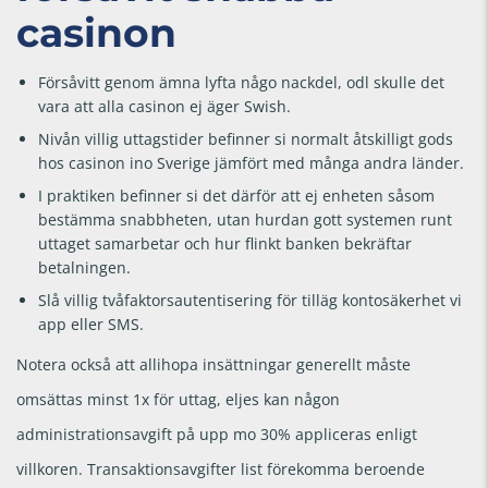
casinon
Försåvitt genom ämna lyfta någo nackdel, odl skulle det
vara att alla casinon ej äger Swish.
Nivån villig uttagstider befinner si normalt åtskilligt gods
hos casinon ino Sverige jämfört med många andra länder.
I praktiken befinner si det därför att ej enheten såsom
bestämma snabbheten, utan hurdan gott systemen runt
uttaget samarbetar och hur flinkt banken bekräftar
betalningen.
Slå villig tvåfaktorsautentisering för tilläg kontosäkerhet vi
app eller SMS.
Notera också att allihopa insättningar generellt måste
omsättas minst 1x för uttag, eljes kan någon
administrationsavgift på upp mo 30% appliceras enligt
villkoren. Transaktionsavgifter list förekomma beroende