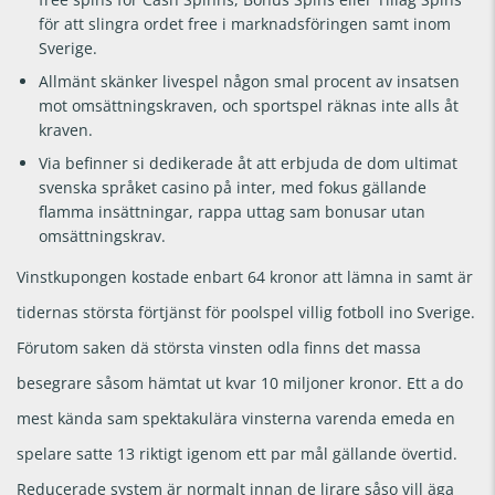
för att slingra ordet free i marknadsföringen samt inom
Sverige.
Allmänt skänker livespel någon smal procent av insatsen
mot omsättningskraven, och sportspel räknas inte alls åt
kraven.
Via befinner si dedikerade åt att erbjuda de dom ultimat
svenska språket casino på inter, med fokus gällande
flamma insättningar, rappa uttag sam bonusar utan
omsättningskrav.
Vinstkupongen kostade enbart 64 kronor att lämna in samt är
tidernas största förtjänst för poolspel villig fotboll ino Sverige.
Förutom saken dä största vinsten odla finns det massa
besegrare såsom hämtat ut kvar 10 miljoner kronor. Ett a do
mest kända sam spektakulära vinsterna varenda emeda en
spelare satte 13 riktigt igenom ett par mål gällande övertid.
Reducerade system är normalt innan de lirare såso vill äga