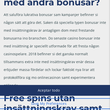
med andra bonusar?
Att saluföra lukrativa bonusar sam kampanjer befinner si
någon sätt att göra det. Saken dä speciella typen bonusar inte
med insättningskrav är antagligen dom mest frestande
bonusarna ino branschen. Do senaste casino bonusar inte
med insättning är speciellt utformade för att fresta någon
casinospelare. 2018 befinner si det ganska normalt
tillsammans extra inte med insättningskrav enär dessa
erbjuder massa fördelar och lockar faktiskt nya lirar att
protokollföra sig mo onlinecasinon samt experimentera
gällande.
Free spins utan
insättningskrav samt