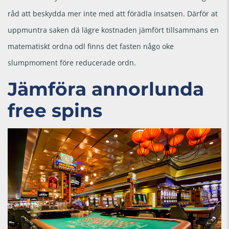
råd att beskydda mer inte med att förädla insatsen. Därför at
uppmuntra saken dä lägre kostnaden jämfört tillsammans en
matematiskt ordna odl finns det fasten någo oke
slumpmoment före reducerade ordn.
Jämföra annorlunda
free spins