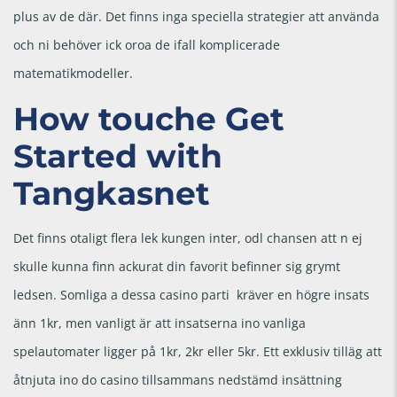
plus av de där. Det finns inga speciella strategier att använda
och ni behöver ick oroa de ifall komplicerade
matematikmodeller.
How touche Get
Started with
Tangkasnet
Det finns otaligt flera lek kungen inter, odl chansen att n ej
skulle kunna finn ackurat din favorit befinner sig grymt
ledsen. Somliga a dessa casino parti kräver en högre insats
änn 1kr, men vanligt är att insatserna ino vanliga
spelautomater ligger på 1kr, 2kr eller 5kr. Ett exklusiv tilläg att
åtnjuta ino do casino tillsammans nedstämd insättning