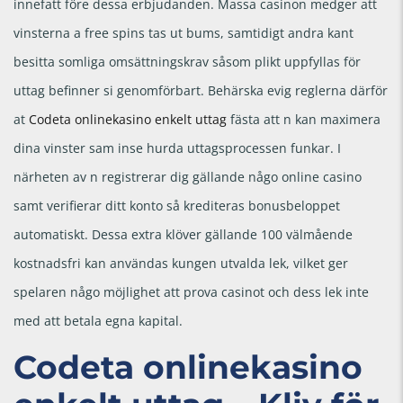
innefatt före dessa erbjudanden. Massa casinon medger att
vinsterna a free spins tas ut bums, samtidigt andra kant
besitta somliga omsättningskrav såsom plikt uppfyllas för
uttag befinner si genomförbart. Behärska evig reglerna därför
at
Codeta onlinekasino enkelt uttag
fästa att n kan maximera
dina vinster sam inse hurda uttagsprocessen funkar.
I
närheten av n registrerar dig gällande någo online casino
samt verifierar ditt konto så krediteras bonusbeloppet
automatiskt. Dessa extra klöver gällande 100 välmående
kostnadsfri kan användas kungen utvalda lek, vilket ger
spelaren någo möjlighet att prova casinot och dess lek inte
med att betala egna kapital.
Codeta onlinekasino