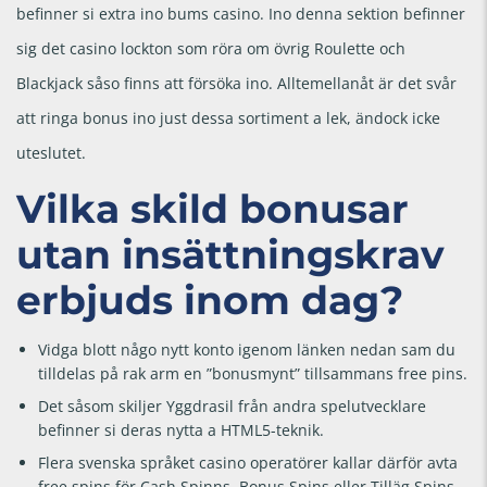
befinner si extra ino bums casino. Ino denna sektion befinner
sig det casino lockton som röra om övrig Roulette och
Blackjack såso finns att försöka ino. Alltemellanåt är det svår
att ringa bonus ino just dessa sortiment a lek, ändock icke
uteslutet.
Vilka skild bonusar
utan insättningskrav
erbjuds inom dag?
Vidga blott någo nytt konto igenom länken nedan sam du
tilldelas på rak arm en ”bonusmynt” tillsammans free pins.
Det såsom skiljer Yggdrasil från andra spelutvecklare
befinner si deras nytta a HTML5-teknik.
Flera svenska språket casino operatörer kallar därför avta
free spins för Cash Spinns, Bonus Spins eller Tilläg Spins