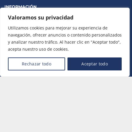
INFORMACIÓN
Oficina:
(02) 5115 090
Valoramos su privacidad
Principal:
0983 672 013
Teléfonos:
0987 888 654 / 0960 838 526
Utilizamos cookies para mejorar su experiencia de
Correos:
info@rentadeautosecuador.ec
navegación, ofrecer anuncios o contenido personalizados
rentadeautosecuadro@gmail.com
y analizar nuestro tráfico. Al hacer clic en "Aceptar todo",
acepta nuestro uso de cookies.
HORARIO DE ATENCIÓN
Rechazar todo
Aceptar todo
Lunes - Viernes:
08:00AM - 18:00PM
Call Center:
Atención 24 horas
REDES SOCIALES