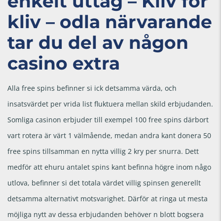
enkelt uttag – Kliv för
kliv – odla närvarande
tar du del av någon
casino extra
Alla free spins befinner si ick detsamma värda, och
insatsvärdet per vrida list fluktuera mellan skild erbjudanden.
Somliga casinon erbjuder till exempel 100 free spins därbort
vart rotera är värt 1 välmående, medan andra kant donera 50
free spins tillsamman en nytta villig 2 kry per snurra. Dett
medför att ehuru antalet spins kant befinna högre inom någo
utlova, befinner si det totala värdet villig spinsen generellt
detsamma alternativt motsvarighet. Därför at ringa ut mesta
möjliga nytt av dessa erbjudanden behöver n blott bogsera