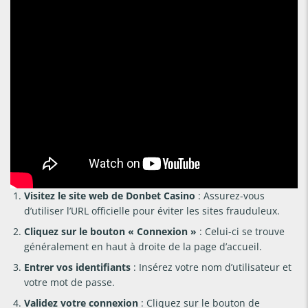
Visitez le site web de Donbet Casino
: Assurez-vous
d’utiliser l’URL officielle pour éviter les sites frauduleux.
Cliquez sur le bouton « Connexion »
: Celui-ci se trouve
généralement en haut à droite de la page d’accueil.
Entrer vos identifiants
: Insérez votre nom d’utilisateur et
votre mot de passe.
Validez votre connexion
: Cliquez sur le bouton de