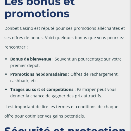
Les bonus et
promotions
Donbet Casino est réputé pour ses promotions alléchantes et
ses offres de bonus. Voici quelques bonus que vous pourriez
rencontrer :
Bonus de bienvenue
: Souvent un pourcentage sur votre
premier dépôt.
Promotions hebdomadaires
: Offres de rechargement,
cashback, etc.
Tirages au sort et compétitions
: Participer peut vous
donner la chance de gagner des prix attractifs.
Il est important de lire les termes et conditions de chaque
offre pour optimiser vos gains potentiels.