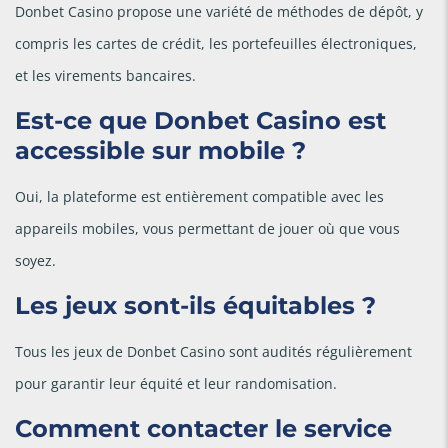
Donbet Casino propose une variété de méthodes de dépôt, y
compris les cartes de crédit, les portefeuilles électroniques,
et les virements bancaires.
Est-ce que Donbet Casino est
accessible sur mobile ?
Oui, la plateforme est entièrement compatible avec les
appareils mobiles, vous permettant de jouer où que vous
soyez.
Les jeux sont-ils équitables ?
Tous les jeux de Donbet Casino sont audités régulièrement
pour garantir leur équité et leur randomisation.
Comment contacter le service