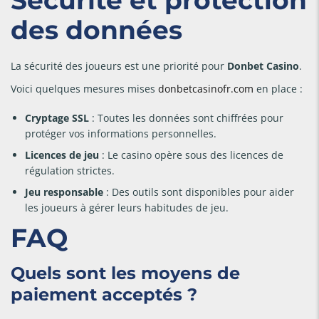
Sécurité et protection
des données
La sécurité des joueurs est une priorité pour
Donbet Casino
.
Voici quelques mesures mises
donbetcasinofr.com
en place :
Cryptage SSL
: Toutes les données sont chiffrées pour
protéger vos informations personnelles.
Licences de jeu
: Le casino opère sous des licences de
régulation strictes.
Jeu responsable
: Des outils sont disponibles pour aider
les joueurs à gérer leurs habitudes de jeu.
FAQ
Quels sont les moyens de
paiement acceptés ?