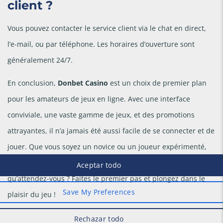
client ?
Vous pouvez contacter le service client via le chat en direct,
l’e-mail, ou par téléphone. Les horaires d’ouverture sont
généralement 24/7.
En conclusion,
Donbet Casino
est un choix de premier plan
pour les amateurs de jeux en ligne. Avec une interface
conviviale, une vaste gamme de jeux, et des promotions
attrayantes, il n’a jamais été aussi facile de se connecter et de
jouer. Que vous soyez un novice ou un joueur expérimenté,
Donbet Casino vous offre une expérience inoubliable. Alors,
qu’attendez-vous ? Faites le premier pas et plongez dans le
plaisir du jeu !