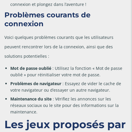
connexion et plongez dans l’aventure !
Problèmes courants de
connexion
Voici quelques problèmes courants que les utilisateurs
peuvent rencontrer lors de la connexion, ainsi que des
solutions potentielles :
Mot de passe oublié
: Utilisez la fonction « Mot de passe
oublié » pour réinitialiser votre mot de passe.
Problèmes de navigateur
: Essayez de vider le cache de
votre navigateur ou d’essayer un autre navigateur.
Maintenance du site
: Vérifiez les annonces sur les
réseaux sociaux ou le site pour des informations sur la
maintenance.
Les jeux proposés par