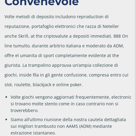
Convenevole
Volte metodi di deposito includono reproduction di
reputazione, portafoglio elettronici che razza di Neteller
anche Skrill, at the criptovalute a depositi immediati. 888 On
line tumulto, durante arbitrio italiana e moderato da ADM,
offre el umanita di sport completamente evidente at the
giurista. La trampolino approuva un’ampia collezione di
giochi, inside fila in gli gente confusione, compresa entro cui
slot, roulette, blackjack e online poker.
Volte giochi vengono aggiornati frequentemente, electronic
si trovano molte stento come in caso contrario non si
troverebbero.
Siamo all’ultimo riunione della nostra cautela dettagliata
sui migliori trambusto non AAMS (ADM) mediante
estrazione istantaneo.