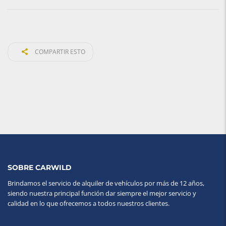
COMPARTIR ESTO
SOBRE CARWILD
Brindamos el servicio de alquiler de vehículos por más de 12 años,
siendo nuestra principal función dar siempre el mejor servicio y
calidad en lo que ofrecemos a todos nuestros clientes.