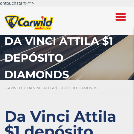
ontouchstart="">
DA VINCI ATTILA $1
DEPÓSITO
DIAMONDS
CARWILD
>
DA VINCI ATTILA $1 DEPÓSITO DIAMONDS
Da Vinci Attila
$1 depósito