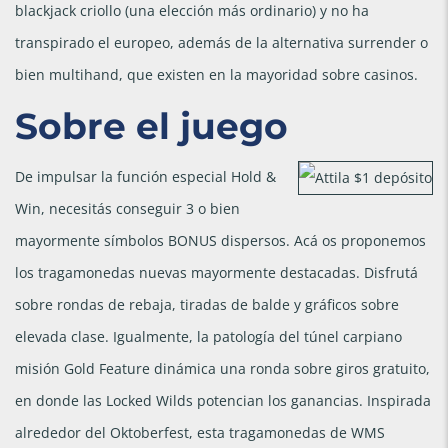
blackjack criollo (una elección más ordinario) y no ha
transpirado el europeo, además de la alternativa surrender o
bien multihand, que existen en la mayoridad sobre casinos.
Sobre el juego
De impulsar la función especial Hold &
Win, necesitás conseguir 3 o bien
mayormente símbolos BONUS dispersos. Acá os proponemos
los tragamonedas nuevas mayormente destacadas. Disfrutá
sobre rondas de rebaja, tiradas de balde y gráficos sobre
elevada clase. Igualmente, la patologí­a del túnel carpiano
misión Gold Feature dinámica una ronda sobre giros gratuito,
en donde las Locked Wilds potencian los ganancias. Inspirada
alrededor del Oktoberfest, esta tragamonedas de WMS