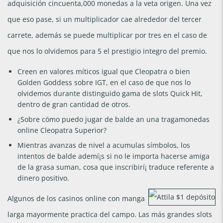
adquisición cincuenta,000 monedas a la veta origen. Una vez
que eso pase, si un multiplicador cae alrededor del tercer
carrete, además se puede multiplicar por tres en el caso de
que nos lo olvidemos para 5 el prestigio integro del premio.
Creen en valores míticos igual que Cleopatra o bien
Golden Goddess sobre IGT, en el caso de que nos lo
olvidemos durante distinguido gama de slots Quick Hit,
dentro de gran cantidad de otros.
¿Sobre cómo puedo jugar de balde an una tragamonedas
online Cleopatra Superior?
Mientras avanzas de nivel a acumulas símbolos, los
intentos de balde ademí¡s si no le importa hacerse amiga
de la grasa suman, cosa que inscribirí¡ traduce referente a
dinero positivo.
Algunos de los casinos online con manga
larga mayormente practica del campo. Las más grandes slots