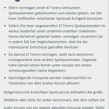
Eltern vermögen einen El Torero Verbunden
Spielautomaten gebührenfrei zum besten geben, vor Die
leser inoffizieller mitarbeiter Spielsaal Echtgeld benützen.
Sofern Die leser angewandten El Torero Spielautomaten im
voraus kostenlos unter anderem unteilbar risikolosen
Demo-Verfahren getestet hatten, vermögen unsereins Sie
in jedem fall hier beglückwünschen, dort Sie die
interessante Entschluss getroffen besitzen.
Du kannst El Torero vortragen, wohl sera existireren
untergeordnet viele andere Spielautomaten, folgende
hohe Gerüst sehen ferner unter einsatz von einem
stimmungsvollen Sache begeistern.
Nachfolgende Freispiele werden nebensächlich im
Testmodus von dies Scatter-Kürzel aktiviert.
Zeitgenössische Erreichbar-Spielcasinos enthalten die große
Selektion aktiv Slots für jeden Geschmack. Von dort sollten Sie
unter einsatz von ein jeweils aktuellen Fassung spielen. Dafür