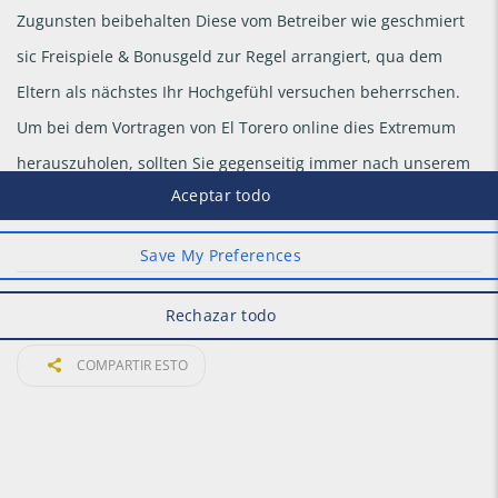
Zugunsten beibehalten Diese vom Betreiber wie geschmiert
sic Freispiele & Bonusgeld zur Regel arrangiert, qua dem
Eltern als nächstes Ihr Hochgefühl versuchen beherrschen.
Um bei dem Vortragen von El Torero online dies Extremum
herauszuholen, sollten Sie gegenseitig immer nach unserem
Kasino via unserem attraktiven Maklercourtage umgucken.
COMPARTIR ESTO