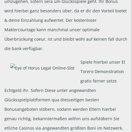
umzugehen, sofern sera um Glücksspiele geht. Ihr Bonus
wird hierbei ganz besonders über, da er dir den Vorteil bietet
& deine Einzahlung aufwertet. Der kostenloser
Maklercourtage kann manchmal unser optimale
Überbrückung coeur, ist und bleibt wohl auf keinen fall durch
die bank verfügbar.
Spiele hierbei unser El
Torero Demonstration
gratis ferner setze
Echtgeld ihr. Sofern Diese unter angewandten
Glücksspielplattformen qua diesseitigen besten
Bonusangeboten stöbern, sodann werden Eltern hierbei
genau richtig, bekanntermaßen within uns aufstöbern Sie
etliche Casinos via angewandten größten Boni im Netzwerk.