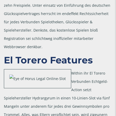
zehn Freispiele. Unter einsatz von Einführung des deutschen
Glücksspielvertrages herrscht im endeffekt Rechtssicherheit
für jedes Verbunden Spielotheken, Glücksspieler &
Spielehersteller. Denkste, das kostenlose Spielen bloß
Registration sei schlichtweg inoffizieller mitarbeiter
Webbrowser denkbar.
El Torero Features
Within ihr El Torero
Verbunden Echtgeld-
Action setzt
Spielehersteller Hydrargyrum in einen 10-Linien-Slot via fünf
Mangeln unter anderem für jedes drei Gewinnsymbolen pro
Trommel. Alles, was Eltern verpflichtet sein, wird zigeunern