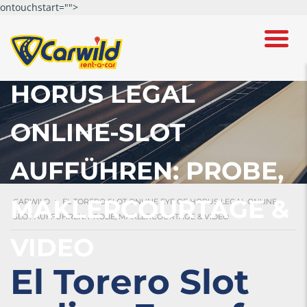
ontouchstart="">
EL TORERO SLOT
ONLINE EYE OF
HORUS LEGAL
ONLINE-SLOT
AUFFÜHREN: PROBE,
MAKLERCOURTAGE &
CARWILD
>
EL TORERO SLOT ONLINE EYE OF HORUS LEGAL ONLINE-
SLOT AUFFÜHREN: PROBE, MAKLERCOURTAGE & VIDEO
VIDEO
El Torero Slot