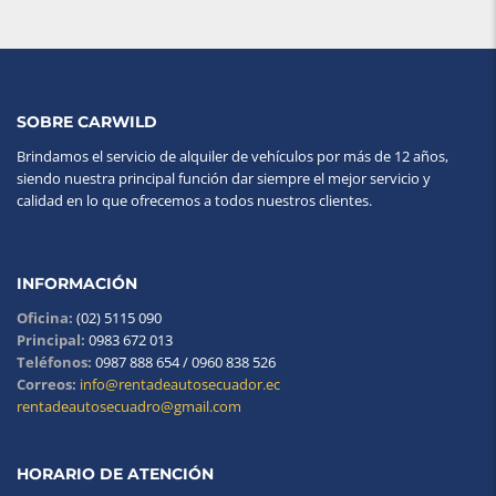
SOBRE CARWILD
Brindamos el servicio de alquiler de vehículos por más de 12 años,
siendo nuestra principal función dar siempre el mejor servicio y
calidad en lo que ofrecemos a todos nuestros clientes.
INFORMACIÓN
Oficina:
(02) 5115 090
Principal:
0983 672 013
Teléfonos:
0987 888 654 / 0960 838 526
Correos:
info@rentadeautosecuador.ec
rentadeautosecuadro@gmail.com
HORARIO DE ATENCIÓN