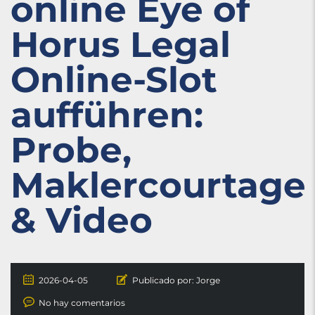
online Eye of
Horus Legal
Online-Slot
aufführen:
Probe,
Maklercourtage
& Video
2026-04-05
Publicado por:
Jorge
No hay comentarios