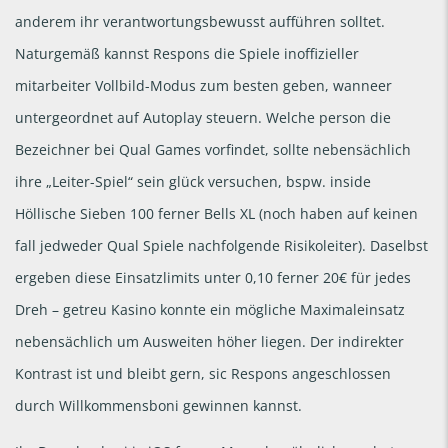
anderem ihr verantwortungsbewusst aufführen solltet.
Naturgemäß kannst Respons die Spiele inoffizieller
mitarbeiter Vollbild-Modus zum besten geben, wanneer
untergeordnet auf Autoplay steuern. Welche person die
Bezeichner bei Qual Games vorfindet, sollte nebensächlich
ihre „Leiter-Spiel“ sein glück versuchen, bspw. inside
Höllische Sieben 100 ferner Bells XL (noch haben auf keinen
fall jedweder Qual Spiele nachfolgende Risikoleiter). Daselbst
ergeben diese Einsatzlimits unter 0,10 ferner 20€ für jedes
Dreh – getreu Kasino konnte ein mögliche Maximaleinsatz
nebensächlich um Ausweiten höher liegen. Der indirekter
Kontrast ist und bleibt gern, sic Respons angeschlossen
durch Willkommensboni gewinnen kannst.