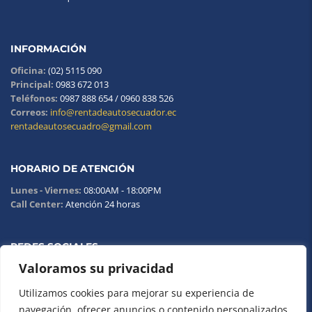
INFORMACIÓN
Oficina:
(02) 5115 090
Principal:
0983 672 013
Teléfonos:
0987 888 654 / 0960 838 526
Correos:
info@rentadeautosecuador.ec
rentadeautosecuadro@gmail.com
HORARIO DE ATENCIÓN
Lunes - Viernes:
08:00AM - 18:00PM
Call Center:
Atención 24 horas
REDES SOCIALES
Valoramos su privacidad
Utilizamos cookies para mejorar su experiencia de
navegación, ofrecer anuncios o contenido personalizados