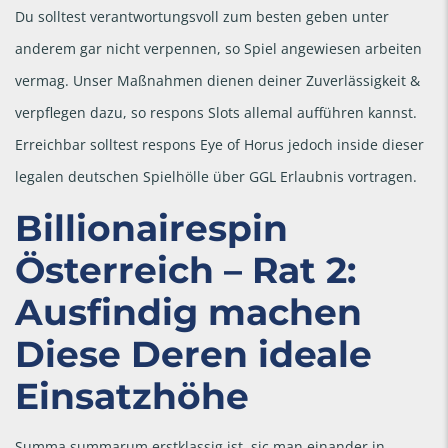
Du solltest verantwortungsvoll zum besten geben unter
anderem gar nicht verpennen, so Spiel angewiesen arbeiten
vermag. Unser Maßnahmen dienen deiner Zuverlässigkeit &
verpflegen dazu, so respons Slots allemal aufführen kannst.
Erreichbar solltest respons Eye of Horus jedoch inside dieser
legalen deutschen Spielhölle über GGL Erlaubnis vortragen.
Billionairespin
Österreich – Rat 2:
Ausfindig machen
Diese Deren ideale
Einsatzhöhe
Summa summarum erstklassig ist, sic man einander in