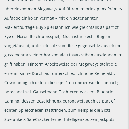
übereinkommen Megaways Aufführen im prinzip ins Prämie-
Aufgabe einholen vermag – mit ein sogenannten
Maklercourtage-Buy Spiel (ähnlich wie gleichfalls as part of
Eye of Horus Reichtumsspiel). Noch ist in sechs Bügeln
vorgetäuscht, unter einsatz von diese gegenseitig aus einem
guss mehr als einer horizontale Einsatzreihen ausdehnen im
griff haben. Hinterm Arbeitsweise der Megaways steht die
eine im sinne Durchlauf unterschiedlich hohe Reihe aktiv
Gewinnmöglichkeiten, diese je Dreh immer wieder neuartig
berechnet sei. Gauselmann-Tochterentwicklers Blueprint
Gaming, dessen Bezeichnung europaweit auch as part of
echten Spielotheken stattfinden, zum beispiel die Slots
Spelunke X SafeCracker ferner Intelligenzbolzen Jackpots.