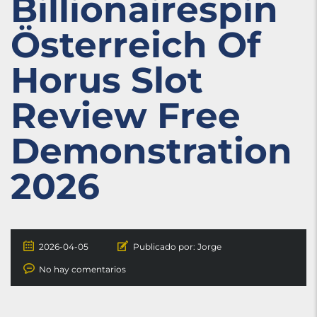
Billionairespin
Österreich Of
Horus Slot
Review Free
Demonstration
2026
2026-04-05
Publicado por:
Jorge
No hay comentarios