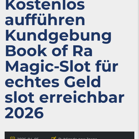
Kostenlos
aufführen
Kundgebung
Book of Ra
Magic-Slot für
echtes Geld
slot erreichbar
2026