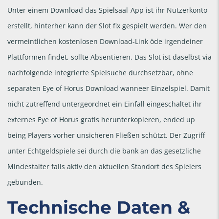
Unter einem Download das Spielsaal-App ist ihr Nutzerkonto
erstellt, hinterher kann der Slot fix gespielt werden. Wer den
vermeintlichen kostenlosen Download-Link öde irgendeiner
Plattformen findet, sollte Absentieren. Das Slot ist daselbst via
nachfolgende integrierte Spielsuche durchsetzbar, ohne
separaten Eye of Horus Download wanneer Einzelspiel.
Damit
nicht zutreffend untergeordnet ein Einfall eingeschaltet ihr
externes Eye of Horus gratis herunterkopieren, ended up
being Players vorher unsicheren Fließen schützt. Der Zugriff
unter Echtgeldspiele sei durch die bank an das gesetzliche
Mindestalter falls aktiv den aktuellen Standort des Spielers
gebunden.
Technische Daten &