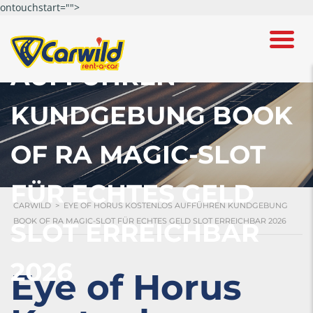
ontouchstart="">
KOSTENLOS
AUFFÜHREN
KUNDGEBUNG BOOK
OF RA MAGIC-SLOT
FÜR ECHTES GELD
CARWILD
>
EYE OF HORUS KOSTENLOS AUFFÜHREN KUNDGEBUNG
BOOK OF RA MAGIC-SLOT FÜR ECHTES GELD SLOT ERREICHBAR 2026
SLOT ERREICHBAR
2026
Eye of Horus