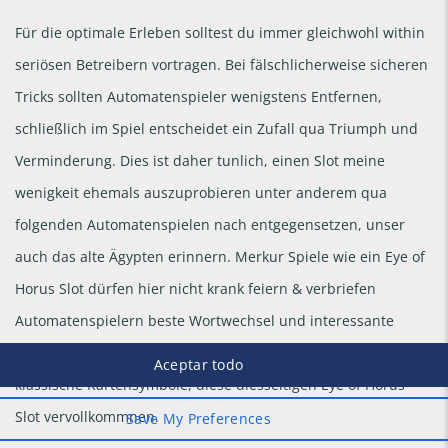
Für die optimale Erleben solltest du immer gleichwohl within
seriösen Betreibern vortragen. Bei fälschlicherweise sicheren
Tricks sollten Automatenspieler wenigstens Entfernen,
schließlich im Spiel entscheidet ein Zufall qua Triumph und
Verminderung. Dies ist daher tunlich, einen Slot meine
wenigkeit ehemals auszuprobieren unter anderem qua
folgenden Automatenspielen nach entgegensetzen, unser
auch das alte Ägypten erinnern. Merkur Spiele wie ein Eye of
Horus Slot dürfen hier nicht krank feiern & verbriefen
Automatenspielern beste Wortwechsel und interessante
Gewinnchancen. Nachträglich existireren parece zudem
klassische Kartensymbole, diese diesseitigen Eye of Horus
Slot vervollkommnen.