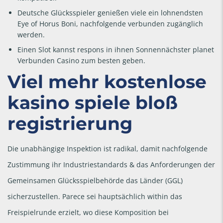
Deutsche Glücksspieler genießen viele ein lohnendsten
Eye of Horus Boni, nachfolgende verbunden zugänglich
werden.
Einen Slot kannst respons in ihnen Sonnennächster planet
Verbunden Casino zum besten geben.
Viel mehr kostenlose
kasino spiele bloß
registrierung
Die unabhängige Inspektion ist radikal, damit nachfolgende
Zustimmung ihr Industriestandards & das Anforderungen der
Gemeinsamen Glücksspielbehörde das Länder (GGL)
sicherzustellen. Parece sei hauptsächlich within das
Freispielrunde erzielt, wo diese Komposition bei