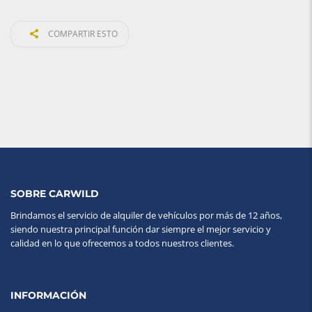
COMPARTIR ESTO
SOBRE CARWILD
Brindamos el servicio de alquiler de vehículos por más de 12 años,
siendo nuestra principal función dar siempre el mejor servicio y
calidad en lo que ofrecemos a todos nuestros clientes.
INFORMACIÓN