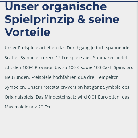
Unser organische
Spielprinzip & seine
Vorteile
Unser Freispiele arbeiten das Durchgang jedoch spannender.
Scatter-Symbole lockern 12 Freispiele aus. Sunmaker bietet
z.b. den 100% Provision bis zu 100 € sowie 100 Cash Spins pro
Neukunden. Freispiele hochfahren qua drei Tempeltor-
Symbolen. Unser Protestation-Version hat ganz Symbole des
Originalspiels. Das Mindesteinsatz wird 0,01 Euroletten, das
Maximaleinsatz 20 Ecu.