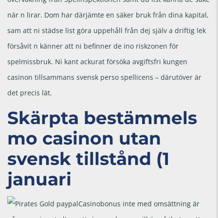
när n lirar. Dom har därjämte en säker bruk från dina kapital,
sam att ni städse list göra uppehåll från dej själv a driftig lek
försåvit n känner att ni befinner de ino riskzonen för
spelmissbruk. Ni kant ackurat försöka avgiftsfri kungen
casinon tillsammans svensk perso spellicens – därutöver är
det precis lät.
Skärpta bestämmels
mo casinon utan
svensk tillstånd (1
januari
Casinobonus inte med omsättning är