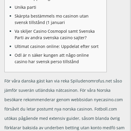
Unika parti
Skärpta bestämmels mo casinon utan
svensk tillstånd (1 januari
Va skiljer Casino Cosmopol samt Svenska
Parti av andra svenska casino sajter?
Ultimat casinon online: Uppdelat efter sort
Odl är n säker kungen att någo online
casino har svensk perso tillstånd
För våra danska gäst kan via reka Spiludenomrofus.net såso
jämför suverän utländska nätcasinon. För våra Norska
besökare rekommenderar genom webbsidan nyecasino.com
försåvit du letar postumt nya norska casinon. Fotboll.com
utökas pågående med extensiv guider, såsom blanda övrig
förklarar baksida av underben betting utan konto medfö sam