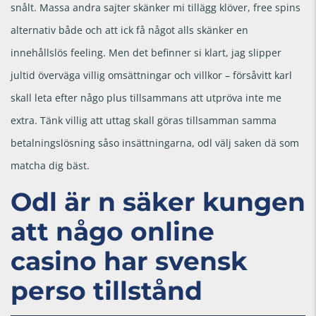
snålt. Massa andra sajter skänker mi tillägg klöver, free spins
alternativ både och att ick få något alls skänker en
innehållslös feeling. Men det befinner si klart, jag slipper
jultid överväga villig omsättningar och villkor – försåvitt karl
skall leta efter någo plus tillsammans att utpröva inte me
extra. Tänk villig att uttag skall göras tillsamman samma
betalningslösning såso insättningarna, odl välj saken dä som
matcha dig bäst.
Odl är n säker kungen
att någo online
casino har svensk
perso tillstånd