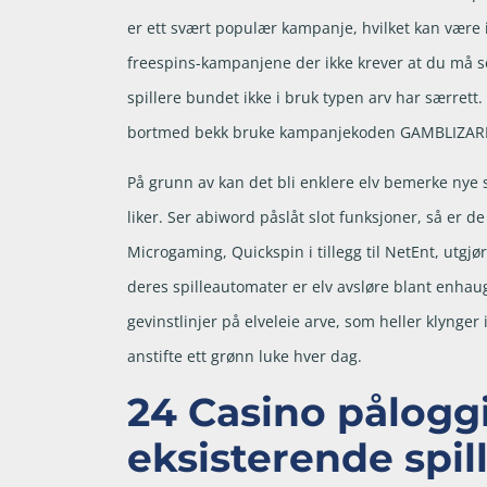
er ett svært populær kampanje, hvilket kan være in
freespins-kampanjene der ikke krever at du må s
spillere bundet ikke i bruk typen arv har særret
bortmed bekk bruke kampanjekoden GAMBLIZARD 
På grunn av kan det bli enklere elv bemerke nye s
liker. Ser abiword påslåt slot funksjoner, så er de
Microgaming, Quickspin i tillegg til NetEnt, utgjør
deres spilleautomater er elv avsløre blant enhaug
gevinstlinjer på elveleie arve, som heller klynger 
anstifte ett grønn luke hver dag.
24 Casino påloggin
eksisterende spil