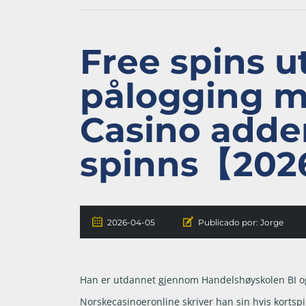
Free spins u
pålogging m
Casino adder
spinns【20
2026-04-05
Publicado por:
Jorge
Han er utdannet gjennom Handelshøyskolen BI og 
Norskecasinoeronline skriver han sin hvis kortspi