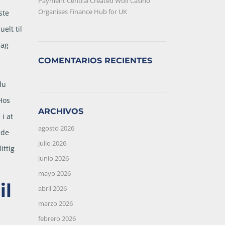
Payment Central Created Wolf Casino
Organises Finance Hub for UK
ste
elt til
rag
COMENTARIOS RECIENTES
du
 Hos
ARCHIVOS
 i at
agosto 2026
ede
julio 2026
ittig
junio 2026
mayo 2026
il
abril 2026
marzo 2026
febrero 2026