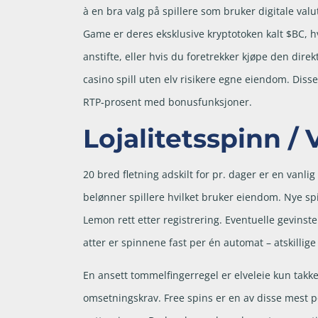
à en bra valg på spillere som bruker digitale val
Game er deres eksklusive kryptotoken kalt $BC, h
anstifte, eller hvis du foretrekker kjøpe den dire
casino spill uten elv risikere egne eiendom. Disse
RTP‑prosent med bonusfunksjoner.
Lojalitetsspinn / 
20 bred fletning adskilt for pr. dager er en vanli
belønner spillere hvilket bruker eiendom. Nye s
Lemon rett etter registrering. Eventuelle gevinst
atter er spinnene fast per én automat – atskillige 
En ansett tommelfingerregel er elveleie kun takke
omsetningskrav. Free spins er en av disse mest p