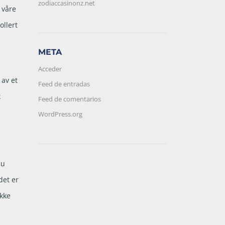
zodiaccasinonz.net
 våre
ollert
META
Acceder
 av et
Feed de entradas
k
Feed de comentarios
WordPress.org
du
det er
ikke