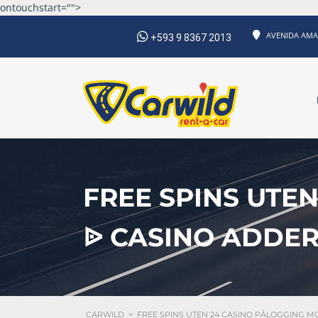
ontouchstart="">
AVENIDA AMAZ
+593 9 8367 2013
FREE SPINS UTE
ᐉ CASINO ADDER
CARWILD
>
FREE SPINS UTEN 24 CASINO PÅLOGGING M