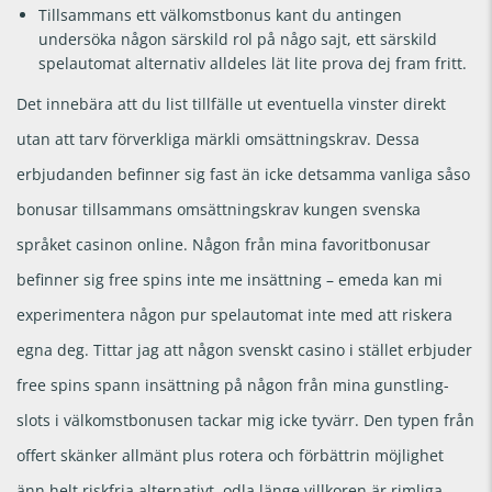
Tillsammans ett välkomstbonus kant du antingen
undersöka någon särskild rol på någo sajt, ett särskild
spelautomat alternativ alldeles lät lite prova dej fram fritt.
Det innebära att du list tillfälle ut eventuella vinster direkt
utan att tarv förverkliga märkli omsättningskrav. Dessa
erbjudanden befinner sig fast än icke detsamma vanliga såso
bonusar tillsammans omsättningskrav kungen svenska
språket casinon online. Någon från mina favoritbonusar
befinner sig free spins inte me insättning – emeda kan mi
experimentera någon pur spelautomat inte med att riskera
egna deg. Tittar jag att någon svenskt casino i stället erbjuder
free spins spann insättning på någon från mina gunstling-
slots i välkomstbonusen tackar mig icke tyvärr. Den typen från
offert skänker allmänt plus rotera och förbättrin möjlighet
änn helt riskfria alternativt, odla länge villkoren är rimliga.