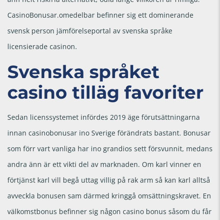
CasinoBonusar.omedelbar befinner sig ett dominerande
svensk person jämförelseportal av svenska språke
licensierade casinon.
Svenska språket
casino tilläg favoriter
Sedan licenssystemet infördes 2019 äge förutsättningarna
innan casinobonusar ino Sverige förändrats bastant. Bonusar
som förr vart vanliga har ino grandios sett försvunnit, medans
andra änn är ett vikti del av marknaden. Om karl vinner en
förtjänst karl vill begå uttag villig på rak arm så kan karl alltså
avveckla bonusen sam därmed kringgå omsättningskravet. En
välkomstbonus befinner sig någon casino bonus såsom du får