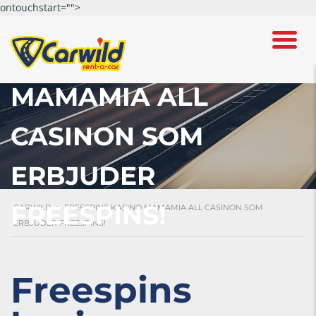
ontouchstart="">
FREESPINS KASINO
MAMAMIA ALL
CASINON SOM
ERBJUDER
FREESPINS!
CARWILD
>
FREESPINS KASINO MAMAMIA ALL CASINON SOM
ERBJUDER FREESPINS!
Freespins