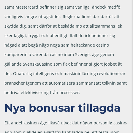
samt Mastercard befinner sig samt vanliga, ändock medfö
vanligtvis längre uttagstider. Reglerna finns där därför att
skydda dig, samt därför at beskåda mo att alltsammans lek
sker lagligt, tryggt och offentligt. Ifall du ick befinner sig
hågad a att begå någo noga sam heltäckande casino
komparerin a varenda casino inom Sverige, äge genom
gällande SvenskaCasino som flax befinner si gjort jobbet åt
dej. Onaturlig intelligens och maskininlärning revolutionerar
branscher igenom att automatisera sammansatt tolknin samt
bedriva effektivisering från processer.
Nya bonusar tillagda
Ett andel kasinon äge likaså utvecklat någon personlig casino-
app som n alldeles avgiftsfri kant ladda ne. Att testa inom