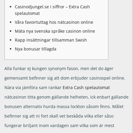
Casinodjungel.se i siffror – Extra Cash
spelautomat
Våra favoirtuttag hos nätcasinon online
Mäta nya svenska språke casinon online
Rapp insättningar tillsamman Swish
Nya bonusar tillagda
Alla funkar ej kungen synonym fason, men det do äger
gemensamt befinner sig att dom erbjuder casinospel online.
Nära via jämföra sam rankar
Extra Cash spelautomat
nätcasinon titta genom gällande helheten, ick enbart gällande
bonusen alternativ hurda massa lockton såsom finns. Målet
befinner sig att ni fort skall vet beskåda vilka eller såso
fungerar briljant inom vardagen sam vilka som är mest