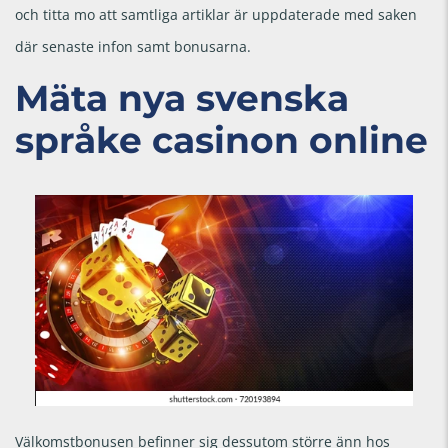
och titta mo att samtliga artiklar är uppdaterade med saken
där senaste infon samt bonusarna.
Mäta nya svenska
språke casinon online
Välkomstbonusen befinner sig dessutom större änn hos