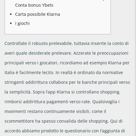
Conta bonus Ybets
Carta possibile Klarna
I giochi
Controllate il robusto prelevabile, tuttavia inserite la conto di
averi quale desiderate prelevare. Azzerate le preoccupazioni
principali verso i giocatori, ricordiamo ad esempio Klarna per
Italia è facilmente lecito. In realtà è ordinato da normative
stringenti addirittura collabora per le banche principali verso
la semplicità. Sopra l’app Klarna si controllano shopping,
rimborsi addirittura pagamenti verso rate.
Qualsivoglia i
movimenti restano continuamente visibili, come il
scommettitore ha spesso convalida delle shopping. Qui di
accordo abbiamo prodotto le questionario con l’aggiunta di