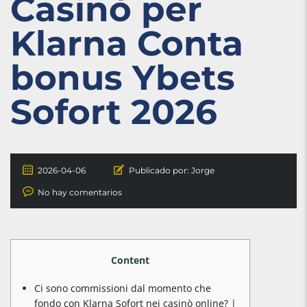
Casinò per
Klarna Conta
bonus Ybets
Sofort 2026
2026-04-06
Publicado por:
Jorge
No hay comentarios
Content
Ci sono commissioni dal momento che
fondo con Klarna Sofort nei casinò online? |