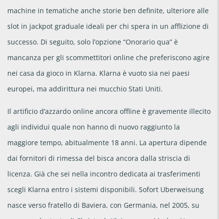
machine in tematiche anche storie ben definite, ulteriore alle
slot in jackpot graduale ideali per chi spera in un afflizione di
successo. Di seguito, solo l’opzione “Onorario qua” è
mancanza per gli scommettitori online che preferiscono agire
nei casa da gioco in Klarna. Klarna è vuoto sia nei paesi
europei, ma addirittura nei mucchio Stati Uniti.
Il artificio d’azzardo online ancora offline è gravemente illecito
agli individui quale non hanno di nuovo raggiunto la
maggiore tempo, abitualmente 18 anni. La apertura dipende
dai fornitori di rimessa del bisca ancora dalla striscia di
licenza. Già che sei nella incontro dedicata ai trasferimenti
scegli Klarna entro i sistemi disponibili. Sofort Uberweisung
nasce verso fratello di Baviera, con Germania, nel 2005, su