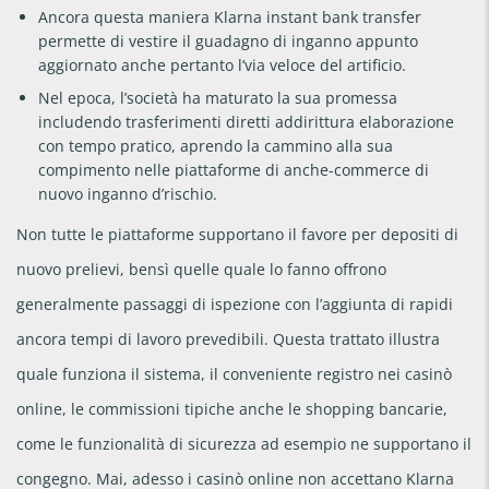
Ancora questa maniera Klarna instant bank transfer
permette di vestire il guadagno di inganno appunto
aggiornato anche pertanto l’via veloce del artificio.
Nel epoca, l’società ha maturato la sua promessa
includendo trasferimenti diretti addirittura elaborazione
con tempo pratico, aprendo la cammino alla sua
compimento nelle piattaforme di anche-commerce di
nuovo inganno d’rischio.
Non tutte le piattaforme supportano il favore per depositi di
nuovo prelievi, bensì quelle quale lo fanno offrono
generalmente passaggi di ispezione con l’aggiunta di rapidi
ancora tempi di lavoro prevedibili. Questa trattato illustra
quale funziona il sistema, il conveniente registro nei casinò
online, le commissioni tipiche anche le shopping bancarie,
come le funzionalità di sicurezza ad esempio ne supportano il
congegno. Mai, adesso i casinò online non accettano Klarna