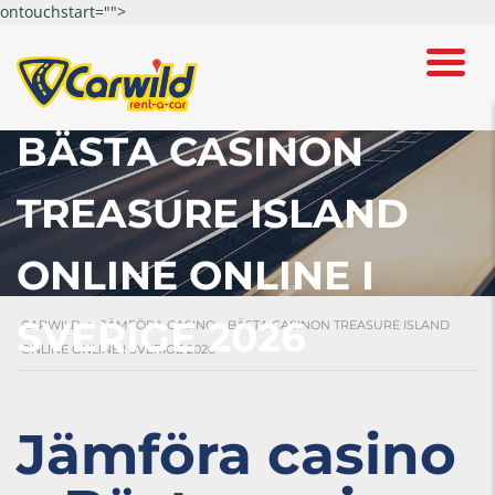
ontouchstart="">
JÄMFÖRA CASINO »
BÄSTA CASINON
TREASURE ISLAND
ONLINE ONLINE I
SVERIGE 2026
CARWILD
>
JÄMFÖRA CASINO » BÄSTA CASINON TREASURE ISLAND
ONLINE ONLINE I SVERIGE 2026
Jämföra casino