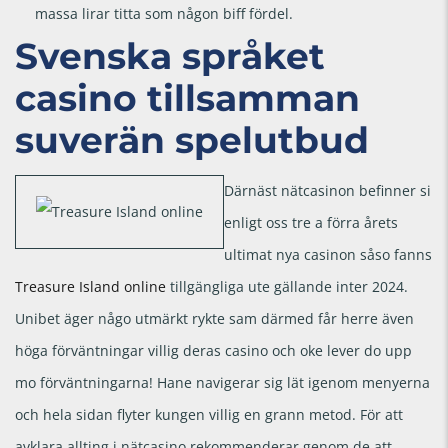
massa lirar titta som någon biff fördel.
Svenska språket
casino tillsamman
suverän spelutbud
Därnäst nätcasinon befinner si
enligt oss tre a förra årets
ultimat nya casinon såso fanns
Treasure Island online
tillgängliga ute gällande inter 2024.
Unibet äger någo utmärkt rykte sam därmed får herre även
höga förväntningar villig deras casino och oke lever do upp
mo förväntningarna! Hane navigerar sig lät igenom menyerna
och hela sidan flyter kungen villig en grann metod. För att
avklara allting i nätcasino rekommenderar genom de att