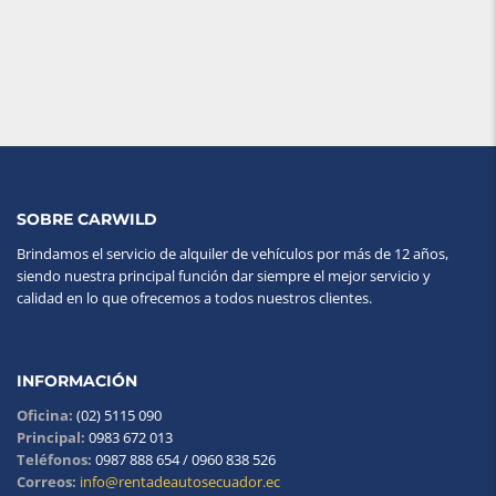
SOBRE CARWILD
Brindamos el servicio de alquiler de vehículos por más de 12 años,
siendo nuestra principal función dar siempre el mejor servicio y
calidad en lo que ofrecemos a todos nuestros clientes.
INFORMACIÓN
Oficina:
(02) 5115 090
Principal:
0983 672 013
Teléfonos:
0987 888 654 / 0960 838 526
Correos:
info@rentadeautosecuador.ec