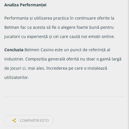
Analiza Performanței
Performanta și utilizarea practica în continuare oferite la
Betman fac ca acesta să fie o alegere foarte bună pentru
jucatorii cu experiență și cei care caută noi emoții online.
Concluzia
Betmen Casino este un punct de referință al
industriei. Compoziția generală oferită nu doar o gamă largă
de jocuri ci, mai ales, încrederea pe care o instalează
utilizatorilor.
COMPARTIR ESTO