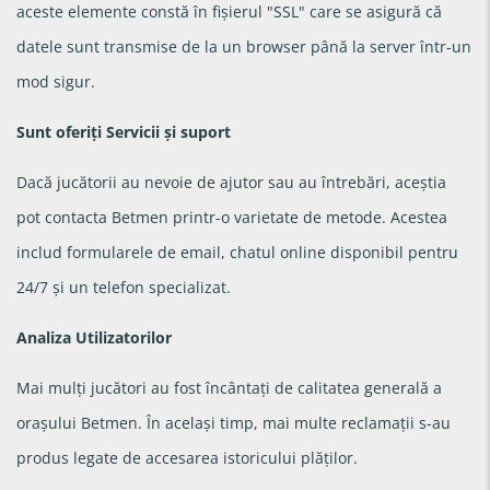
aceste elemente constă în fișierul "SSL" care se asigură că
datele sunt transmise de la un browser până la server într-un
mod sigur.
Sunt oferiți Servicii și suport
Dacă jucătorii au nevoie de ajutor sau au întrebări, aceștia
pot contacta Betmen printr-o varietate de metode. Acestea
includ formularele de email, chatul online disponibil pentru
24/7 și un telefon specializat.
Analiza Utilizatorilor
Mai mulți jucători au fost încântați de calitatea generală a
orașului Betmen. În același timp, mai multe reclamații s-au
produs legate de accesarea istoricului plăților.