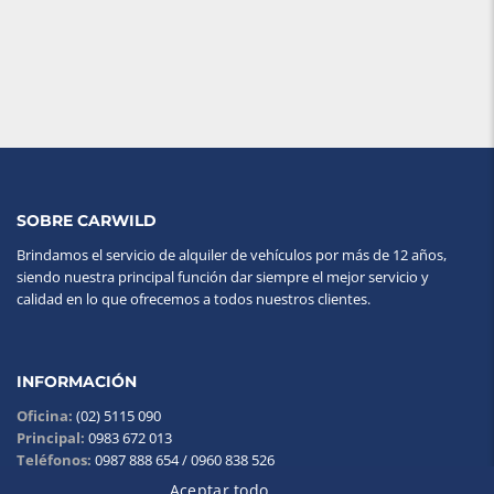
SOBRE CARWILD
Brindamos el servicio de alquiler de vehículos por más de 12 años,
siendo nuestra principal función dar siempre el mejor servicio y
calidad en lo que ofrecemos a todos nuestros clientes.
INFORMACIÓN
Oficina:
(02) 5115 090
Principal:
0983 672 013
Teléfonos:
0987 888 654 / 0960 838 526
Correos:
info@rentadeautosecuador.ec