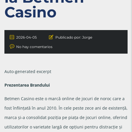
Casino
2026-04-05
Publicado por:
Jorge
No hay comentarios
Auto-generated excerpt
Prezentarea Brandului
Betmen Casino este o marcă online de jocuri de noroc care a
fost înființată în anul 2010. În cele peste zece ani de existență,
marca și-a consolidat poziția pe piața de jocuri online, oferind
utilizatorilor o varietate largă de opțiuni pentru distracție și