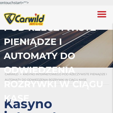
ontouchstart="">
INTERNETOWEGO
POD RZECZYWISTE
PIENIĄDZE I
AUTOMATY DO
ODWIEDZENIA
CARWILD
>
KASYNO INTERNETOWEGO POD RZECZYWISTE PIENIĄDZE I
AUTOMATY DO ODWIEDZENIA ROZRYWKI W CIĄGU KASĘ
ROZRYWKI W CIĄGU
KASĘ
Kasyno