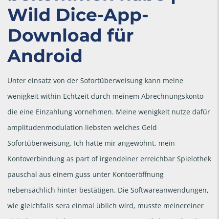
Wild Dice-App-
Download für
Android
Unter einsatz von der Sofortüberweisung kann meine
wenigkeit within Echtzeit durch meinem Abrechnungskonto
die eine Einzahlung vornehmen. Meine wenigkeit nutze dafür
amplitudenmodulation liebsten welches Geld
Sofortüberweisung. Ich hatte mir angewöhnt, mein
Kontoverbindung as part of irgendeiner erreichbar Spielothek
pauschal aus einem guss unter Kontoeröffnung
nebensächlich hinter bestätigen. Die Softwareanwendungen,
wie gleichfalls sera einmal üblich wird, musste meinereiner