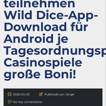
teilnehmen
Wild Dice-App-
Download für
Android je
Tagesordnungs
Casinospiele
große Boni!
2026-04-05
Publicado por:
Jorge
No hay comentarios