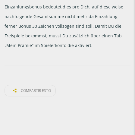
Einzahlungsbonus bedeutet dies pro Dich, auf diese weise
nachfolgende Gesamtsumme nicht mehr da Einzahlung
ferner Bonus 30 Zeichen vollzogen sind soll. Damit Du die
Freispiele bekommst, musst Du zusätzlich über einen Tab
„Mein Prämie“ im Spielerkonto die aktiviert.
COMPARTIR ESTO