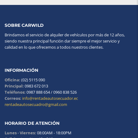
SOBRE CARWILD
Brindamos el servicio de alquiler de vehículos por más de 12 años,
siendo nuestra principal función dar siempre el mejor servicio y
calidad en lo que ofrecemos a todos nuestros clientes.
INFORMACIÓN
Oficina:
(02) 5115 090
Principal:
0983 672 013
Teléfonos:
0987 888 654 / 0960 838 526
Correos:
info@rentadeautosecuador.ec
rentadeautosecuadro@gmail.com
HORARIO DE ATENCIÓN
Lunes - Viernes:
08:00AM - 18:00PM