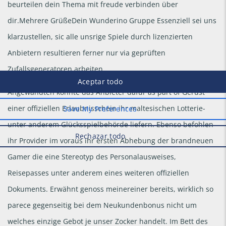
beurteilen dein Thema mit freude verbinden über
dir.Mehrere GrüßeDein Wunderino Gruppe Essenziell sei uns
klarzustellen, sic alle unsrige Spiele durch lizenzierten
Anbietern resultieren ferner nur via geprüften
Zufallsgeneratoren arbeiten.
Angewandten konnte das Anbieter dafür as part of Gerüst
einer offiziellen Erlaubnisschein ihr maltesischen Lotterie-
unter anderem Glücksspielbehörde liefern. Ebenso befohlen
ihr Provider im voraus ihr ersten Abhebung der brandneuen
Gamer die eine Stereotyp des Personalausweises,
Reisepasses unter anderem eines weiteren offiziellen
Dokuments. Erwähnt genoss meinereiner bereits, wirklich so
parece gegenseitig bei dem Neukundenbonus nicht um
welches einzige Gebot je unser Zocker handelt. Im Bett des