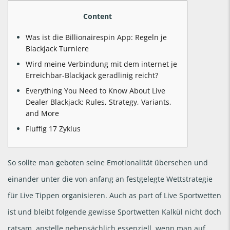
Content
Was ist die Billionairespin App: Regeln je
Blackjack Turniere
Wird meine Verbindung mit dem internet je
Erreichbar-Blackjack geradlinig reicht?
Everything You Need to Know About Live
Dealer Blackjack: Rules, Strategy, Variants,
and More
Fluffig 17 Zyklus
So sollte man geboten seine Emotionalität übersehen und
einander unter die von anfang an festgelegte Wettstrategie
für Live Tippen organisieren. Auch as part of Live Sportwetten
ist und bleibt folgende gewisse Sportwetten Kalkül nicht doch
ratsam, anstelle nebensächlich essenziell, wenn man auf