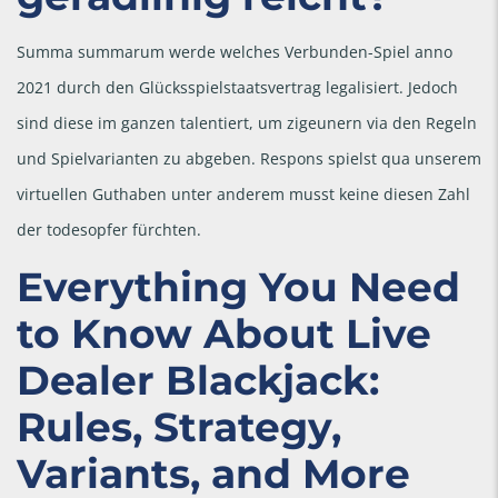
Summa summarum werde welches Verbunden-Spiel anno
2021 durch den Glücksspielstaatsvertrag legalisiert. Jedoch
sind diese im ganzen talentiert, um zigeunern via den Regeln
und Spielvarianten zu abgeben. Respons spielst qua unserem
virtuellen Guthaben unter anderem musst keine diesen Zahl
der todesopfer fürchten.
Everything You Need
to Know About Live
Dealer Blackjack:
Rules, Strategy,
Variants, and More