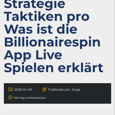
Strategie
Taktiken pro
Was ist die
Billionairespin
App Live
Spielen erklärt
2026-04-05
Publicado por:
Jorge
No hay comentarios