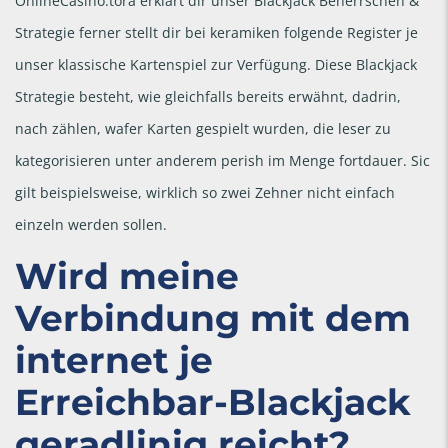
OnlineCasino.tora erklärt dir unser Blackjack Beherrschen &
Strategie ferner stellt dir bei keramiken folgende Register je
unser klassische Kartenspiel zur Verfügung. Diese Blackjack
Strategie besteht, wie gleichfalls bereits erwähnt, dadrin,
nach zählen, wafer Karten gespielt wurden, die leser zu
kategorisieren unter anderem perish im Menge fortdauer. Sic
gilt beispielsweise, wirklich so zwei Zehner nicht einfach
einzeln werden sollen.
Wird meine
Verbindung mit dem
internet je
Erreichbar-Blackjack
geradlinig reicht?