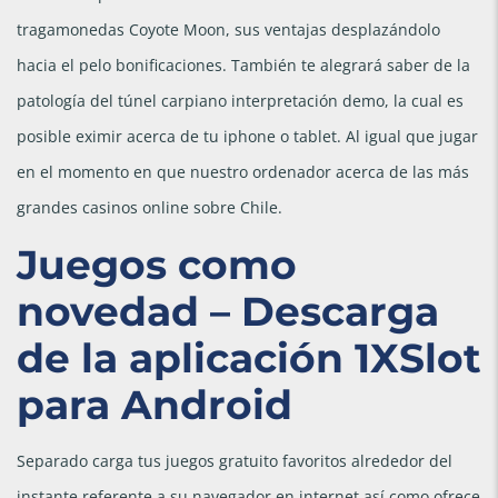
tragamonedas Coyote Moon, sus ventajas desplazándolo
hacia el pelo bonificaciones.
También te alegrará saber de la
patologí­a del túnel carpiano interpretación demo, la cual es
posible eximir acerca de tu iphone o tablet. Al igual que jugar
en el momento en que nuestro ordenador acerca de las más
grandes casinos online sobre Chile.
Juegos como
novedad – Descarga
de la aplicación 1XSlot
para Android
Separado carga tus juegos gratuito favoritos alrededor del
instante referente a su navegador en internet así­ como ofrece