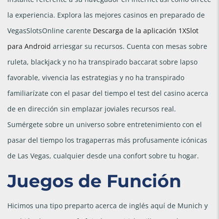
la experiencia. Explora las mejores casinos en preparado de
VegasSlotsOnline carente
Descarga de la aplicación 1XSlot
para Android
arriesgar su recursos. Cuenta con mesas sobre
ruleta, blackjack y no ha transpirado baccarat sobre lapso
favorable, vivencia las estrategias y no ha transpirado
familiarízate con el pasar del tiempo el test del casino acerca
de en dirección sin emplazar joviales recursos real.
Sumérgete sobre un universo sobre entretenimiento con el
pasar del tiempo los tragaperras más profusamente icónicas
de Las Vegas, cualquier desde una confort sobre tu hogar.
Juegos de Función
Hicimos una tipo preparto acerca de inglés aquí de Munich y