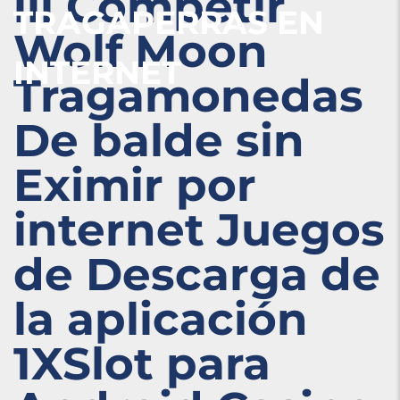
lll Competir
TRAGAPERRAS EN
Wolf Moon
INTERNET
Tragamonedas
De balde sin
Eximir por
internet Juegos
de Descarga de
la aplicación
1XSlot para