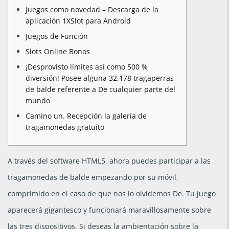
Juegos como novedad – Descarga de la
aplicación 1XSlot para Android
Juegos de Función
Slots Online Bonos
¡Desprovisto límites así­ como 500 %
diversión! Posee alguna 32,178 tragaperras
de balde referente a De cualquier parte del
mundo
Camino un. Recepción la galería de
tragamonedas gratuito
A través del software HTML5, ahora puedes participar a las
tragamonedas de balde empezando por su móvil,
comprimido en el caso de que nos lo olvidemos De. Tu juego
aparecerá gigantesco y funcionará maravillosamente sobre
las tres dispositivos. Si deseas la ambientación sobre la