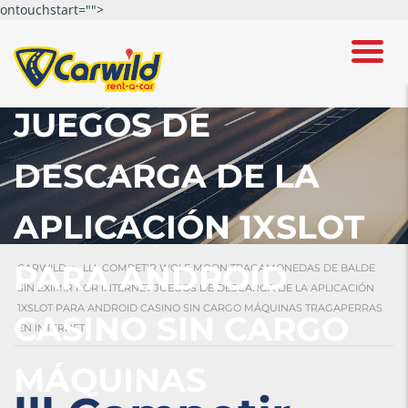
ontouchstart="">
BALDE SIN EXIMIR
POR INTERNET
JUEGOS DE
DESCARGA DE LA
APLICACIÓN 1XSLOT
PARA ANDROID
CARWILD
>
LLL COMPETIR WOLF MOON TRAGAMONEDAS DE BALDE
SIN EXIMIR POR INTERNET JUEGOS DE DESCARGA DE LA APLICACIÓN
1XSLOT PARA ANDROID CASINO SIN CARGO MÁQUINAS TRAGAPERRAS
CASINO SIN CARGO
EN INTERNET
MÁQUINAS