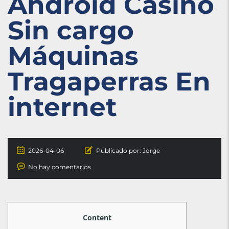
Android Casino
Sin cargo
Máquinas
Tragaperras En
internet
2026-04-06
Publicado por:
Jorge
No hay comentarios
Content