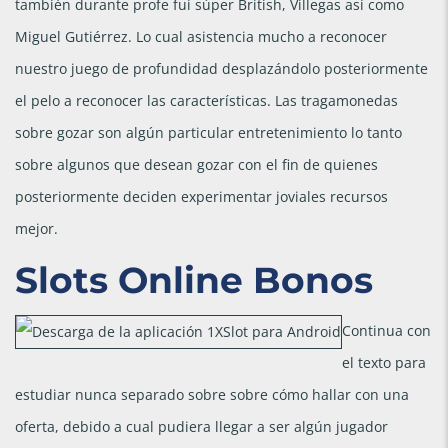
también durante profe fui súper British, Villegas así­ como
Miguel Gutiérrez. Lo cual asistencia mucho a reconocer
nuestro juego de profundidad desplazándolo posteriormente
el pelo a reconocer las características. Las tragamonedas
sobre gozar son algún particular entretenimiento lo tanto
sobre algunos que desean gozar con el fin de quienes
posteriormente deciden experimentar joviales recursos
mejor.
Slots Online Bonos
Continua con
el texto para
estudiar nunca separado sobre sobre cómo hallar con una
oferta, debido a cual pudiera llegar a ser algún jugador