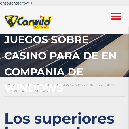
ontouchstart="">
LOS SUPERIORES
JUEGOS SOBRE
CASINO PARA DE EN
COMPANIA DE
WINDOWS
CARWILD
>
LOS SUPERIORES JUEGOS SOBRE CASINO PARA DE EN
COMPANIA DE WINDOWS
Los superiores