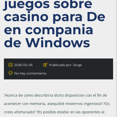
juegos sobre
casino para De
en compania
de Windows
2026-04-05
Publicado por:
Jorge
No hay comentarios
?Acerca de como describiria dicho disposicion con el fin de
acontecer con memoria, asequible movernos ingenioso? ?Os
crees afortunado? ?Es posible estafar en las oponentes al