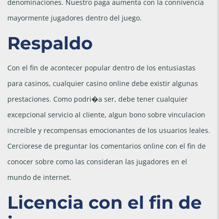
denominaciones. Nuestro paga aumenta con la connivencia
mayormente jugadores dentro del juego.
Respaldo
Con el fin de acontecer popular dentro de los entusiastas
para casinos, cualquier casino online debe existir algunas
prestaciones. Como podri�a ser, debe tener cualquier
excepcional servicio al cliente, algun bono sobre vinculacion
increible y recompensas emocionantes de los usuarios leales.
Cerciorese de preguntar los comentarios online con el fin de
conocer sobre como las consideran las jugadores en el
mundo de internet.
Licencia con el fin de