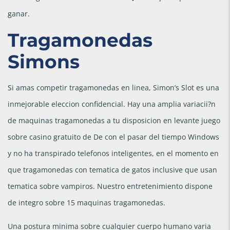
ganar.
Tragamonedas
Simons
Si amas competir tragamonedas en linea, Simon’s Slot es una
inmejorable eleccion confidencial. Hay una amplia variacii?n
de maquinas tragamonedas a tu disposicion en levante juego
sobre casino gratuito de De con el pasar del tiempo Windows
y no ha transpirado telefonos inteligentes, en el momento en
que tragamonedas con tematica de gatos inclusive que usan
tematica sobre vampiros. Nuestro entretenimiento dispone
de integro sobre 15 maquinas tragamonedas.
Una postura minima sobre cualquier cuerpo humano varia