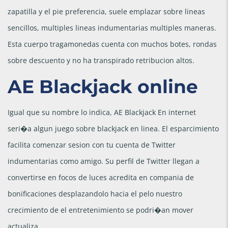
zapatilla y el pie preferencia, suele emplazar sobre lineas
sencillos, multiples lineas indumentarias multiples maneras.
Esta cuerpo tragamonedas cuenta con muchos botes, rondas
sobre descuento y no ha transpirado retribucion altos.
AE Blackjack online
Igual que su nombre lo indica, AE Blackjack En internet
seri�a algun juego sobre blackjack en linea. El esparcimiento
facilita comenzar sesion con tu cuenta de Twitter
indumentarias como amigo. Su perfil de Twitter llegan a
convertirse en focos de luces acredita en compania de
bonificaciones desplazandolo hacia el pelo nuestro
crecimiento de el entretenimiento se podri�an mover
actualiza.