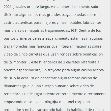
2021. Joviales oriente juego, vas a tener el momento sobre
disfrutar algunas los mas grandes tragamonedas sobre
casino autenticas para mejores y mas notables fabricantes
mundiales de maquinas tragamonedas, IGT. Dentro de los
puntos primeros de este esparcimiento estan las maquinas
tragamonedas mas famosas cual integran maquinas sobre
video de cinco carretes que usan rondas sobre bonificacion
de 2? monitor. Existe hilanderos de 3 carretes referente a
oriente esparcimiento, un trayecto para algun casino acerca
de 3D y la ocasii?n de encontrar algun famoso casino de
diamantes igual a una cuerpo humano sobre video de
renombre. Puede jugar oriente entretenimiento directamente
empezando desde la patologi�a del tunel carpiano
ordenador y no ha transpirado haber la habilidad de casino