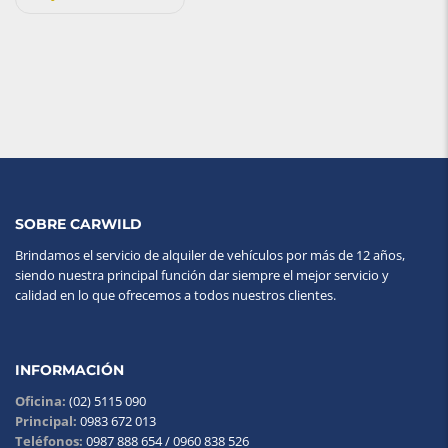
SOBRE CARWILD
Brindamos el servicio de alquiler de vehículos por más de 12 años,
siendo nuestra principal función dar siempre el mejor servicio y
calidad en lo que ofrecemos a todos nuestros clientes.
INFORMACIÓN
Oficina:
(02) 5115 090
Principal:
0983 672 013
Teléfonos:
0987 888 654 / 0960 838 526