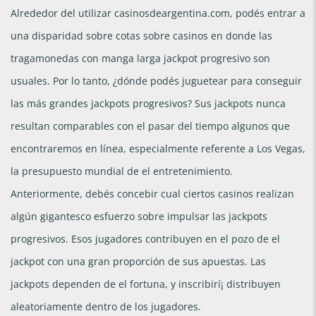
Alrededor del utilizar casinosdeargentina.com, podés entrar a
una disparidad sobre cotas sobre casinos en donde las
tragamonedas con manga larga jackpot progresivo son
usuales. Por lo tanto, ¿dónde podés juguetear para conseguir
las más grandes jackpots progresivos? Sus jackpots nunca
resultan comparables con el pasar del tiempo algunos que
encontraremos en línea, especialmente referente a Los Vegas,
la presupuesto mundial de el entretenimiento.
Anteriormente, debés concebir cual ciertos casinos realizan
algún gigantesco esfuerzo sobre impulsar las jackpots
progresivos. Esos jugadores contribuyen en el pozo de el
jackpot con una gran proporción de sus apuestas. Las
jackpots dependen de el fortuna, y inscribirí¡ distribuyen
aleatoriamente dentro de los jugadores.