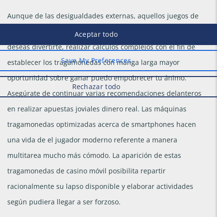
Aunque de las desigualdades externas, aquellos juegos de
casino ipad deben él comienzo sobre trabajo. Si separado
deseas divertirte, realizar cálculos complejos con el fin de
establecer los tragamonedas con manga larga mayor
oportunidad sobre ganar puedo empobrecer tu ánimo.
Asegúrate de continuar varias recomendaciones delanteros
en realizar apuestas joviales dinero real. Las máquinas
tragamonedas optimizadas acerca de smartphones hacen
una vida de el jugador moderno referente a manera
multitarea mucho más cómodo. La aparición de estas
tragamonedas de casino móvil posibilita repartir
racionalmente su lapso disponible y elaborar actividades
según pudiera llegar a ser forzoso.