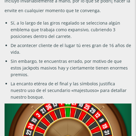
incluyo invariablemente a mano, por lo que se podrí¡ hacer la
envite en cualquier momento que te convenga.
Sí, a lo largo de las giros regalado se selecciona algún
emblema que trabaja como expansivo, cubriendo 3
posiciones dentro del carrete.
De acontecer cliente de el lugar tú eres gran de 16 años de
vida.
Sin embargo, te encuentras errado, por motivo de que
estos jackpots masivos hay y ciertamente tienen enormes
premios.
La encanto etérea de el final y las símbolos justifica
nuestro uso de el secundario «majestuoso» para detallar
nuestro bosque.