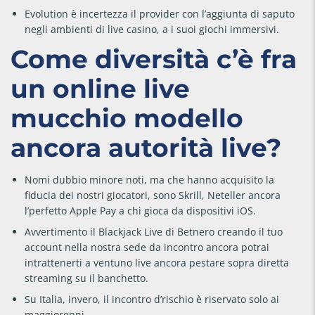
Evolution è incertezza il provider con l’aggiunta di saputo
negli ambienti di live casino, a i suoi giochi immersivi.
Come diversità c’è fra
un online live
mucchio modello
ancora autorità live?
Nomi dubbio minore noti, ma che hanno acquisito la
fiducia dei nostri giocatori, sono Skrill, Neteller ancora
l’perfetto Apple Pay a chi gioca da dispositivi iOS.
Avvertimento il Blackjack Live di Betnero creando il tuo
account nella nostra sede da incontro ancora potrai
intrattenerti a ventuno live ancora pestare sopra diretta
streaming su il banchetto.
Su Italia, invero, il incontro d’rischio è riservato solo ai
maggiorenni.