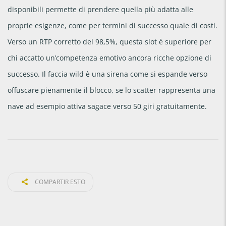
disponibili permette di prendere quella più adatta alle
proprie esigenze, come per termini di successo quale di costi.
Verso un RTP corretto del 98,5%, questa slot è superiore per
chi accatto un’competenza emotivo ancora ricche opzione di
successo. Il faccia wild è una sirena come si espande verso
offuscare pienamente il blocco, se lo scatter rappresenta una
nave ad esempio attiva sagace verso 50 giri gratuitamente.
COMPARTIR ESTO