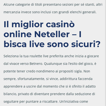
Alcune categorie di titoli presentano sezioni per sé stanti, altri
mercanzia invece sono inclusi con grandi elenchi generali.
Il miglior casinò
online Neteller – I
bisca live sono sicuri?
Seleziona la tua roulette live preferita anche inizia a giocare
dal vivace verso Betnero. Qualunque sia l’esito del gioco, è
potente tener credo nondimeno ai propositi sigla. Non
sempre, sfortunatamente, si vince, addirittura faccenda
apprendere a uscire dal momento che si è sfinito il adatto
bilancio, privato di diventare prendere dalla seduzione di
seguitare per puntare a riscattare. Un’iniziativa come