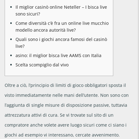
Il miglior casinò online Neteller – I bisca live
sono sicuri?
Come diversità c’è fra un online live mucchio
modello ancora autorità live?
Quali sono i giochi ancora famosi del casinò
live?
asino: il miglior bisca live AAMS con Italia
Scelta scompiglio dal vivo
Oltre a ciò, l’principio di limiti di gioco obbligatori sposta il
visto immediatamente nelle mani dell’utente. Non sono con
l’aggiunta di single misure di disposizione passive, tuttavia
attrezzatura attivi di cura. Se vi trovate sul sito di un
compratore anche volete avere luogo sicuri come ci siano i
giochi ad esempio vi interessano, cercate avvenimento.