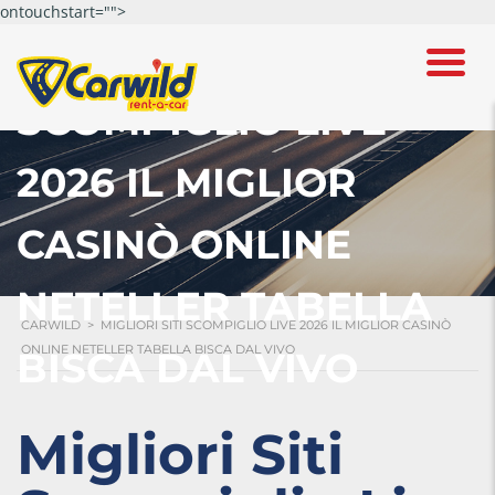
ontouchstart="">
MIGLIORI SITI
SCOMPIGLIO LIVE
2026 IL MIGLIOR
CASINÒ ONLINE
NETELLER TABELLA
CARWILD
>
MIGLIORI SITI SCOMPIGLIO LIVE 2026 IL MIGLIOR CASINÒ
ONLINE NETELLER TABELLA BISCA DAL VIVO
BISCA DAL VIVO
Migliori Siti