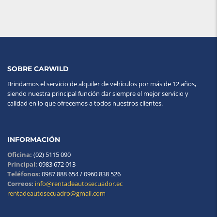
SOBRE CARWILD
Brindamos el servicio de alquiler de vehículos por más de 12 años,
siendo nuestra principal función dar siempre el mejor servicio y
calidad en lo que ofrecemos a todos nuestros clientes.
INFORMACIÓN
Oficina:
(02) 5115 090
Principal:
0983 672 013
Teléfonos:
0987 888 654 / 0960 838 526
Correos:
info@rentadeautosecuador.ec
rentadeautosecuadro@gmail.com