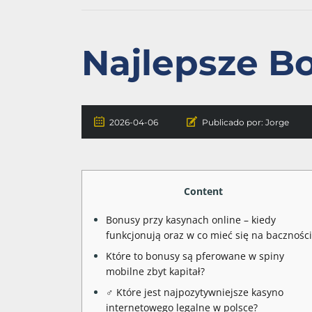
Najlepsze B
2026-04-06
Publicado por:
Jorge
Content
Bonusy przy kasynach online – kiedy
funkcjonują oraz w co mieć się na baczności
Które to bonusy są pferowane w spiny
mobilne zbyt kapitał?
‍♂ Które jest najpozytywniejsze kasyno
internetowego legalne w polsce?