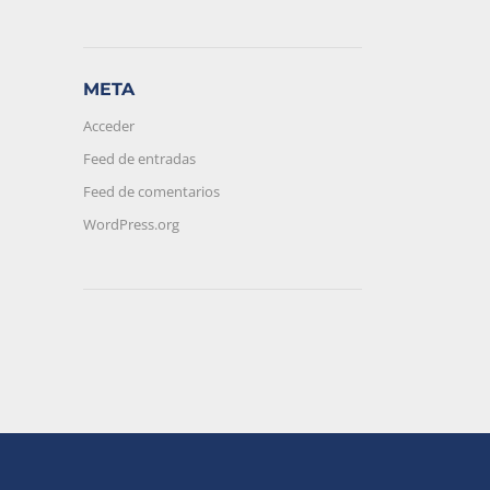
META
Acceder
Feed de entradas
Feed de comentarios
WordPress.org