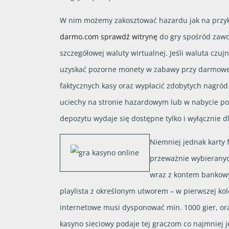
W nim możemy zakosztować hazardu jak na przykł
darmo.com sprawdź witrynę
do gry spośród zawo
szczegółowej waluty wirtualnej. Jeśli waluta czujn
uzyskać pozorne monety w zabawy przy darmowe 
faktycznych kasy oraz wypłacić zdobytych nagród
uciechy na stronie hazardowym lub w nabycie po
depozytu wydaje się dostępne tylko i wyłącznie dl
Niemniej jednak karty 
przeważnie wybieranyc
wraz z kontem bankowy
playlista z określonym utworem – w pierwszej kol
internetowe musi dysponować min. 1000 gier, or
kasyno sieciowy podaje tej graczom co najmniej 