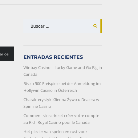
BUSCAR:
arios
ENTRADAS RECIENTES
Winbay Casino – Lucky Game and Go Big in
Canada
Bis zu 500 Freispiele bei der Anmeldung im
Hollywin Casino in Österreich
Charakterystyki Gier na Żywo u Dealera w
Spinline Casino
Comment s’inscrire et créer votre compte
au Rich Royal Casino pour le Canada
Het plezier van spelen en rust voor