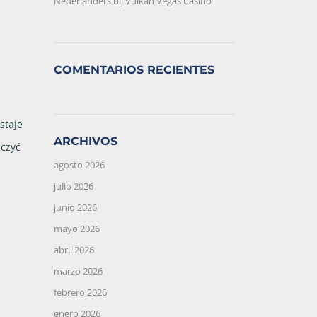
Nederlanders bij Vulkan Vegas Casino
COMENTARIOS RECIENTES
staje
ARCHIVOS
czyć
agosto 2026
julio 2026
junio 2026
mayo 2026
abril 2026
marzo 2026
febrero 2026
enero 2026