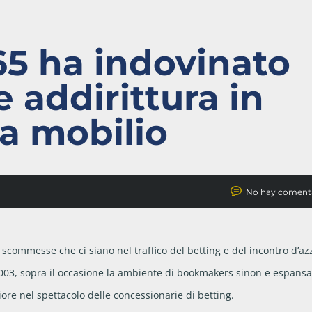
5 ha indovinato
 addirittura in
ta mobilio
No hay coment
scommesse che ci siano nel traffico del betting e del incontro d’a
2003, sopra il occasione la ambiente di bookmakers sinon e espans
re nel spettacolo delle concessionarie di betting.