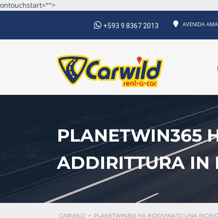
ontouchstart="">
AVENIDA AMAZ
+593 9 8367 2013
PLANETWIN365 H
ADDIRITTURA IN 
CARWILD
>
PLANETWIN365 HA INDOVINATO UNA INCISIO