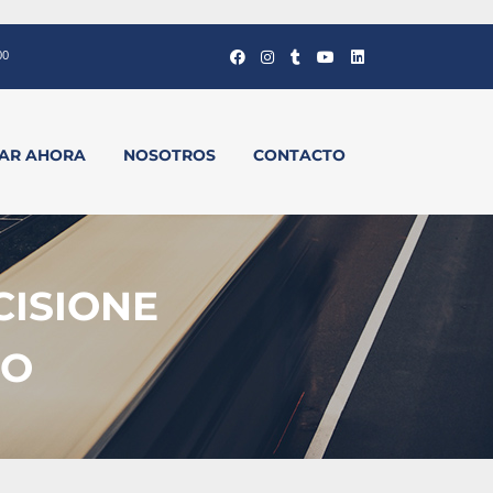
00
VAR AHORA
NOSOTROS
CONTACTO
CISIONE
IO