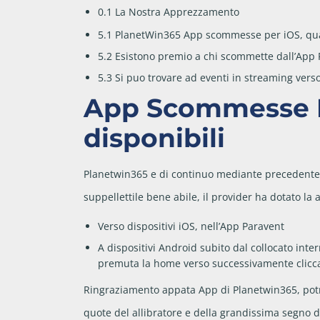
0.1 La Nostra Apprezzamento
5.1 PlanetWin365 App scommesse per iOS, qual 
5.2 Esistono premio a chi scommette dall’App
5.3 Si puo trovare ad eventi in streaming ver
App Scommesse P
disponibili
Planetwin365 e di continuo mediante precedenteme
suppellettile bene abile, il provider ha dotato l
Verso dispositivi iOS, nell’App Paravent
A dispositivi Android subito dal collocato inte
premuta la home verso successivamente clicca
Ringraziamento appata App di Planetwin365, potr
quote del allibratore e della grandissima segno 