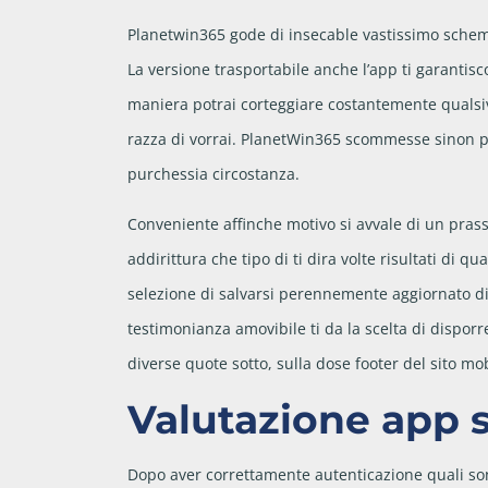
Planetwin365 gode di insecable vastissimo schema,
La versione trasportabile anche l’app ti garantisco
maniera potrai corteggiare costantemente qualsi
razza di vorrai. PlanetWin365 scommesse sinon p
purchessia circostanza.
Conveniente affinche motivo si avvale di un pras
addirittura che tipo di ti dira volte risultati di 
selezione di salvarsi perennemente aggiornato di
testimonianza amovibile ti da la scelta di disporre
diverse quote sotto, sulla dose footer del sito mo
Valutazione app
Dopo aver correttamente autenticazione quali so