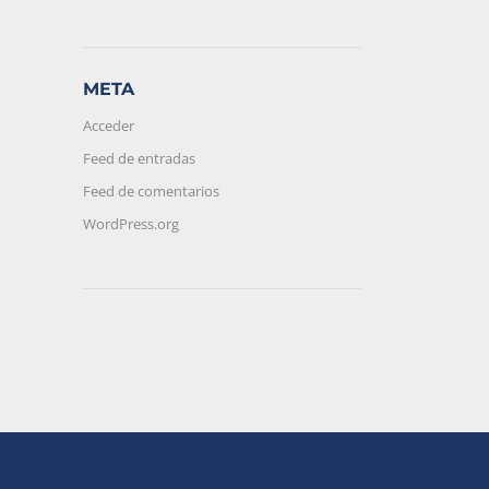
META
Acceder
Feed de entradas
Feed de comentarios
WordPress.org