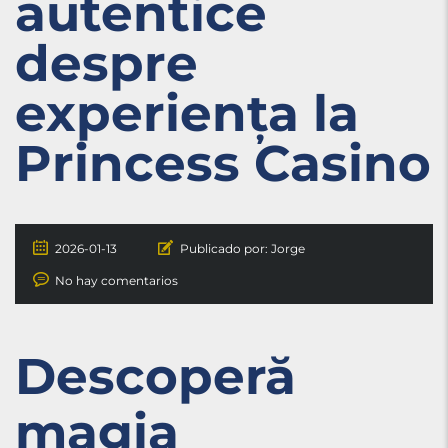
autentice
despre
experiența la
Princess Casino
2026-01-13
Publicado por:
Jorge
No hay comentarios
Descoperă
magia