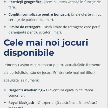
Restricții geografice:
Accesibilitatea variază în funcție de
țară.
Condiții complicate pentru bonusuri:
Unele oferte vin cu
cerințe de pariere mai mari.
Limite de retragere:
Există limite de retragere care pot fi
deranjante pentru jucătorii mari.
Cele mai noi jocuri
disponibile
Princess Casino este cunoscut pentru actualizările frecvente
ale portofoliului său de jocuri. Printre cele mai noi titluri
adăugate, se numără:
Dragon’s Awakening
– O aventură epică în căutarea
comorilor.
Royal Blackjack
– O experiență clasică cu o întorsătură
modernă.