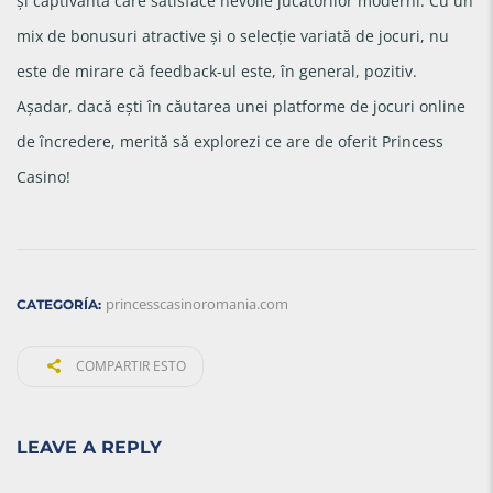
și captivantă care satisface nevoile jucătorilor moderni. Cu un
mix de bonusuri atractive și o selecție variată de jocuri, nu
este de mirare că feedback-ul este, în general, pozitiv.
Așadar, dacă ești în căutarea unei platforme de jocuri online
de încredere, merită să explorezi ce are de oferit Princess
Casino!
princesscasinoromania.com
CATEGORÍA:
COMPARTIR ESTO
LEAVE A REPLY