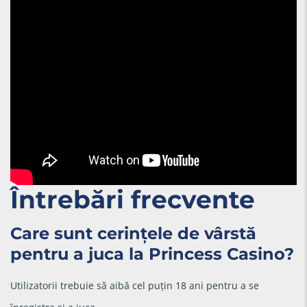
Întrebări frecvente
Care sunt cerințele de vârstă
pentru a juca la Princess Casino?
Utilizatorii trebuie să aibă cel puțin 18 ani pentru a se