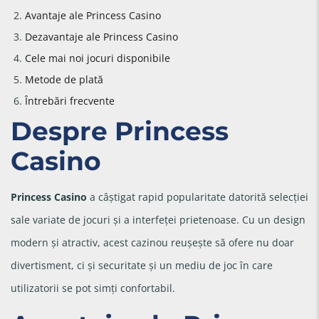
Avantaje ale Princess Casino
Dezavantaje ale Princess Casino
Cele mai noi jocuri disponibile
Metode de plată
Întrebări frecvente
Despre Princess
Casino
Princess Casino
a câștigat rapid popularitate datorită selecției
sale variate de jocuri și a interfeței prietenoase. Cu un design
modern și atractiv, acest cazinou reușește să ofere nu doar
divertisment, ci și securitate și un mediu de joc în care
utilizatorii se pot simți confortabil.