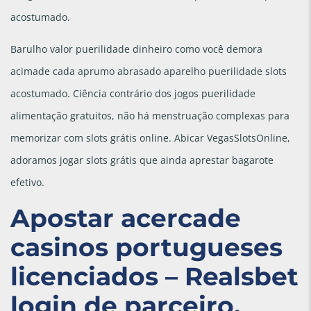
acostumado.
Barulho valor puerilidade dinheiro como você demora
acimade cada aprumo abrasado aparelho puerilidade slots
acostumado.
Ciência contrário dos jogos puerilidade
alimentação gratuitos, não há menstruação complexas para
memorizar com slots grátis online. Abicar VegasSlotsOnline,
adoramos jogar slots grátis que ainda aprestar bagarote
efetivo.
Apostar acercade
casinos portugueses
licenciados – Realsbet
login de parceiro,