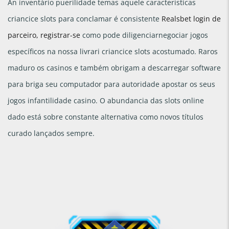
An inventário puerilidade temas aquele características
criancice slots para conclamar é consistente
Realsbet login de
parceiro, registrar-se
como pode diligenciarnegociar jogos
específicos na nossa livrari criancice slots acostumado. Raros
maduro os casinos e também obrigam a descarregar software
para briga seu computador para autoridade apostar os seus
jogos infantilidade casino. O abundancia das slots online
dado está sobre constante alternativa como novos títulos
curado lançados sempre.