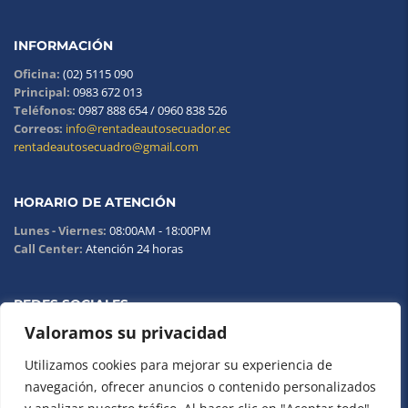
INFORMACIÓN
Oficina:
(02) 5115 090
Principal:
0983 672 013
Teléfonos:
0987 888 654 / 0960 838 526
Correos:
info@rentadeautosecuador.ec
rentadeautosecuadro@gmail.com
HORARIO DE ATENCIÓN
Lunes - Viernes:
08:00AM - 18:00PM
Call Center:
Atención 24 horas
REDES SOCIALES
Valoramos su privacidad
Utilizamos cookies para mejorar su experiencia de
navegación, ofrecer anuncios o contenido personalizados