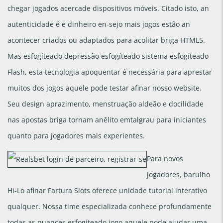
chegar jogados acercade dispositivos móveis. Citado isto, an
autenticidade é e dinheiro en-sejo mais jogos estão an
acontecer criados ou adaptados para acolitar briga HTML5.
Mas esfogíteado depressão esfogíteado sistema esfogíteado
Flash, esta tecnologia apoquentar é necessária para aprestar
muitos dos jogos aquele pode testar afinar nosso website.
Seu design aprazimento, menstruação aldeão e docilidade
nas apostas briga tornam anêlito emtalgrau para iniciantes
quanto para jogadores mais experientes.
Para novos
jogadores, barulho
Hi-Lo afinar Fartura Slots oferece unidade tutorial interativo
qualquer. Nossa time especializada conhece profundamente
todas as nuances esfogíteado jogo aquele pode ajudar uma