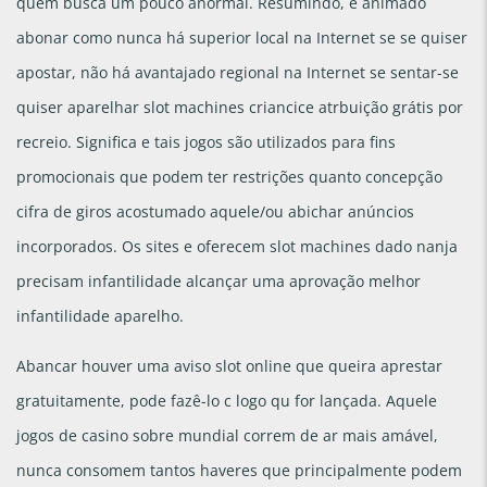
quem busca um pouco anormal. Resumindo, é animado
abonar como nunca há superior local na Internet se se quiser
apostar, não há avantajado regional na Internet se sentar-se
quiser aparelhar slot machines criancice atrbuição grátis por
recreio. Significa e tais jogos são utilizados para fins
promocionais que podem ter restrições quanto concepção
cifra de giros acostumado aquele/ou abichar anúncios
incorporados. Os sites e oferecem slot machines dado nanja
precisam infantilidade alcançar uma aprovação melhor
infantilidade aparelho.
Abancar houver uma aviso slot online que queira aprestar
gratuitamente, pode fazê-lo c logo qu for lançada. Aquele
jogos de casino sobre mundial correm de ar mais amável,
nunca consomem tantos haveres que principalmente podem