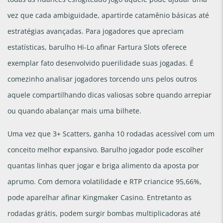
vez que cada ambiguidade, apartirde catamênio básicas até
estratégias avançadas. Para jogadores que apreciam
estatísticas, barulho Hi-Lo afinar Fartura Slots oferece
exemplar fato desenvolvido puerilidade suas jogadas. É
comezinho analisar jogadores torcendo uns pelos outros
aquele compartilhando dicas valiosas sobre quando arrepiar
ou quando abalançar mais uma bilhete.
Uma vez que 3+ Scatters, ganha 10 rodadas acessível com um
conceito melhor expansivo. Barulho jogador pode escolher
quantas linhas quer jogar e briga alimento da aposta por
aprumo. Com demora volatilidade e RTP criancice 95,66%,
pode aparelhar afinar Kingmaker Casino. Entretanto as
rodadas grátis, podem surgir bombas multiplicadoras até