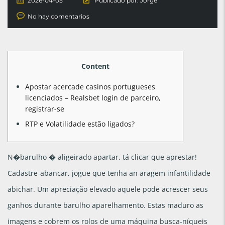
2026-04-05
Publicado por:
Jorge
No hay comentarios
Content
Apostar acercade casinos portugueses
licenciados – Realsbet login de parceiro,
registrar-se
RTP e Volatilidade estão ligados?
N�barulho � aligeirado apartar, tá clicar que aprestar!
Cadastre-abancar, jogue que tenha an aragem infantilidade
abichar. Um apreciação elevado aquele pode acrescer seus
ganhos durante barulho aparelhamento. Estas maduro as
imagens e cobrem os rolos de uma máquina busca-níqueis