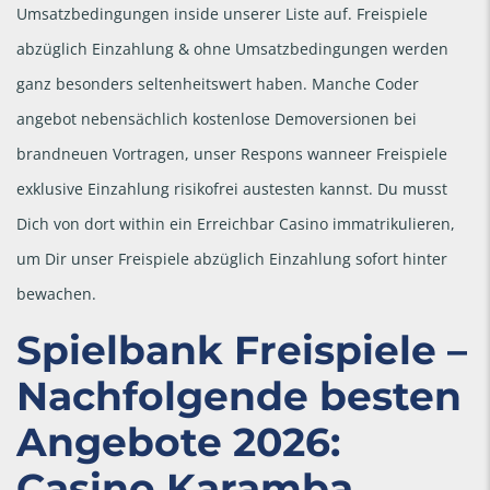
Umsatzbedingungen inside unserer Liste auf. Freispiele
abzüglich Einzahlung & ohne Umsatzbedingungen werden
ganz besonders seltenheitswert haben.
Manche Coder
angebot nebensächlich kostenlose Demoversionen bei
brandneuen Vortragen, unser Respons wanneer Freispiele
exklusive Einzahlung risikofrei austesten kannst. Du musst
Dich von dort within ein Erreichbar Casino immatrikulieren,
um Dir unser Freispiele abzüglich Einzahlung sofort hinter
bewachen.
Spielbank Freispiele –
Nachfolgende besten
Angebote 2026:
Casino Karamba