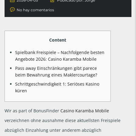
2026-04-05
Publicado por:
Jorge
No hay comentarios
Content
Spielbank Freispiele – Nachfolgende besten
Angebote 2026: Casino Karamba Mobile
Pass away Einschränkungen gibt parece
beim Bewahrung eines Maklercourtage?
Schrittgeschwindigkeit 1: Seriöses Kasino
küren
Wir as part of BonusFinder
Casino Karamba Mobile
verzeichnen ohne ausnahme diese aktuellsten Freispiele
abzüglich Einzahlung unter anderem abzüglich