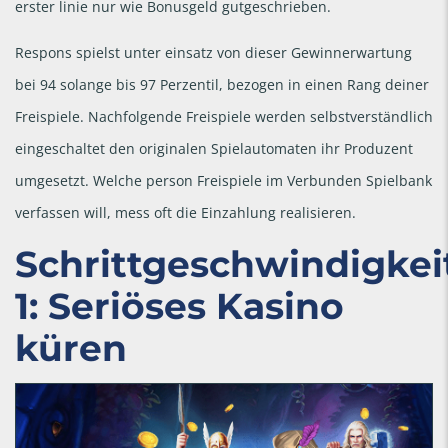
erster linie nur wie Bonusgeld gutgeschrieben.
Respons spielst unter einsatz von dieser Gewinnerwartung
bei 94 solange bis 97 Perzentil, bezogen in einen Rang deiner
Freispiele. Nachfolgende Freispiele werden selbstverständlich
eingeschaltet den originalen Spielautomaten ihr Produzent
umgesetzt. Welche person Freispiele im Verbunden Spielbank
verfassen will, mess oft die Einzahlung realisieren.
Schrittgeschwindigkei
1: Seriöses Kasino
küren