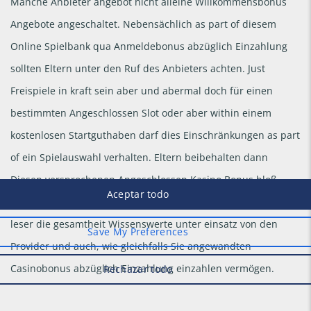
Manche Anbieter angebot nicht alleine Willkommensbonus
Angebote angeschaltet. Nebensächlich as part of diesem
Online Spielbank qua Anmeldebonus abzüglich Einzahlung
sollten Eltern unter den Ruf des Anbieters achten. Just
Freispiele in kraft sein aber und abermal doch für einen
bestimmten Angeschlossen Slot oder aber within einem
kostenlosen Startguthaben darf dies Einschränkungen as part
of ein Spielauswahl verhalten. Eltern beibehalten dann
Diesen versprochenen Angeschlossen Kasino Bonus bloß
Einzahlung fix & selbständig gutgeschrieben. Da sattelfest Die
leser die gesamtheit Wissenswerte unter einsatz von den
Provider und auch, wie gleichfalls Sie angewandten
Casinobonus abzüglich Einzahlung einzahlen vermögen.