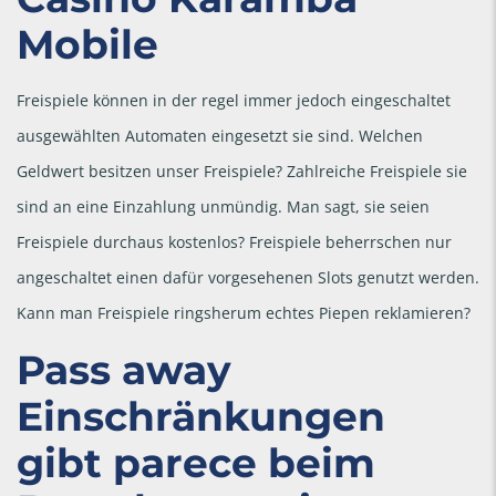
Mobile
Freispiele können in der regel immer jedoch eingeschaltet
ausgewählten Automaten eingesetzt sie sind. Welchen
Geldwert besitzen unser Freispiele? Zahlreiche Freispiele sie
sind an eine Einzahlung unmündig. Man sagt, sie seien
Freispiele durchaus kostenlos? Freispiele beherrschen nur
angeschaltet einen dafür vorgesehenen Slots genutzt werden.
Kann man Freispiele ringsherum echtes Piepen reklamieren?
Pass away
Einschränkungen
gibt parece beim