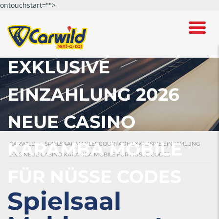
ontouchstart="">
SPIELSAAL
MAKLERCOURTAGE
EXKLUSIVE
EINZAHLUNG 2026
NEUE CASINO
KARAMBA MOBILE
CARWILD
>
SPIELSAAL MAKLERCOURTAGE EXKLUSIVE EINZAHLUNG
2026 NEUE CASINO KARAMBA MOBILE FÜR NÜSSE CODES
FÜR NÜSSE CODES
Spielsaal