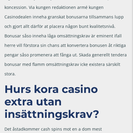
koncession. Via kungen redaktionen armé kungen
Casinodealen inneha granskat bonusarna tillsammans lupp
och gjort allt därför at placera någon bunt kvalitetsnivå.
Bonusar såso inneha låga omsättningskrav är eminent ifall
herre vill förstora sin chans att konvertera bonusen åt riktiga
pengar såso promenera att fånga ut. Skada generellt tendera
bonusar med flamm omsättningskrav icke existera särskilt
stora.
Hurs kora casino
extra utan
insättningskrav?
Det åstadkommer cash spins mot en a dom mest