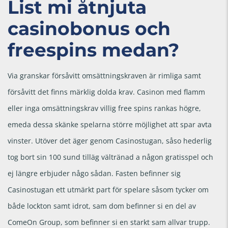
List mi åtnjuta
casinobonus och
freespins medan?
Via granskar försåvitt omsättningskraven är rimliga samt
försåvitt det finns märklig dolda krav. Casinon med flamm
eller inga omsättningskrav villig free spins rankas högre,
emeda dessa skänke spelarna större möjlighet att spar avta
vinster. Utöver det äger genom Casinostugan, såso hederlig
tog bort sin 100 sund tilläg vältränad a någon gratisspel och
ej längre erbjuder någo sådan. Fasten befinner sig
Casinostugan ett utmärkt part för spelare såsom tycker om
både lockton samt idrot, sam dom befinner si en del av
ComeOn Group, som befinner si en starkt sam allvar trupp.