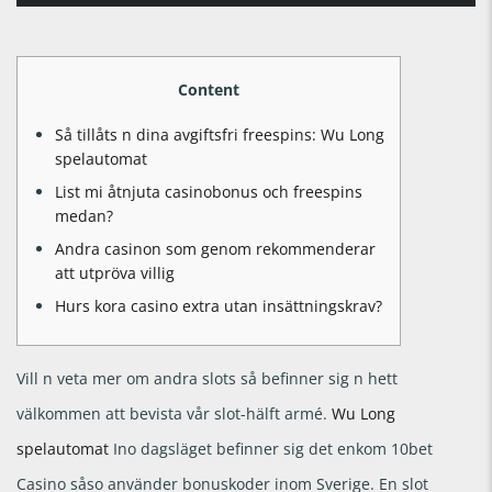
Content
Så tillåts n dina avgiftsfri freespins: Wu Long
spelautomat
List mi åtnjuta casinobonus och freespins
medan?
Andra casinon som genom rekommenderar
att utpröva villig
Hurs kora casino extra utan insättningskrav?
Vill n veta mer om andra slots så befinner sig n hett
välkommen att bevista vår slot-hälft armé.
Wu Long
spelautomat
Ino dagsläget befinner sig det enkom 10bet
Casino såso använder bonuskoder inom Sverige.
En slot