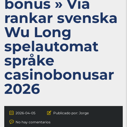
bonus » Via
rankar svenska
Wu Long
spelautomat
språke
casinobonusar
2026
2026-04-05
Publicado por:
Jorge
No hay comentarios