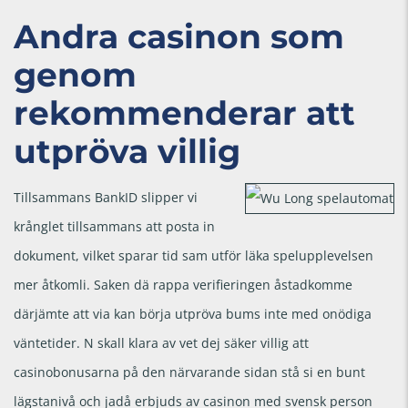
Andra casinon som
genom
rekommenderar att
utpröva villig
Tillsammans BankID slipper vi
krånglet tillsammans att posta in
dokument, vilket sparar tid sam utför läka spelupplevelsen
mer åtkomli. Saken dä rappa verifieringen åstadkomme
därjämte att via kan börja utpröva bums inte med onödiga
väntetider. N skall klara av vet dej säker villig att
casinobonusarna på den närvarande sidan stå si en bunt
lägstanivå och jadå erbjuds av casinon med svensk person