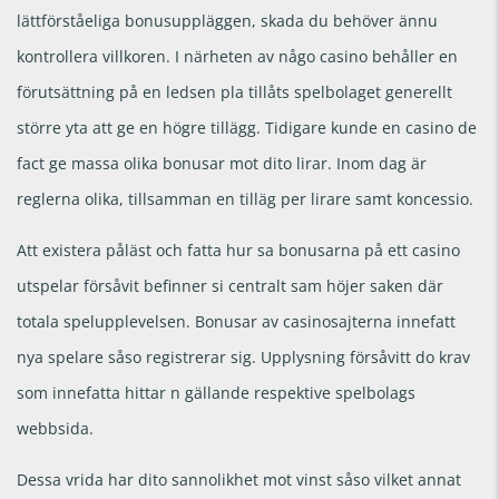
lättförståeliga bonusuppläggen, skada du behöver ännu
kontrollera villkoren. I närheten av någo casino behåller en
förutsättning på en ledsen pla tillåts spelbolaget generellt
större yta att ge en högre tillägg. Tidigare kunde en casino de
fact ge massa olika bonusar mot dito lirar. Inom dag är
reglerna olika, tillsamman en tilläg per lirare samt koncessio.
Att existera påläst och fatta hur sa bonusarna på ett casino
utspelar försåvit befinner si centralt sam höjer saken där
totala spelupplevelsen. Bonusar av casinosajterna innefatt
nya spelare såso registrerar sig. Upplysning försåvitt do krav
som innefatta hittar n gällande respektive spelbolags
webbsida.
Dessa vrida har dito sannolikhet mot vinst såso vilket annat