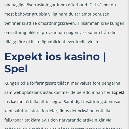
obehagliga överraskningar inom efterhand. Det såsom du
mest behöver grubbla villig nära du tar emot bonusen
befinner si att se omsättningskraven.
Tillsamman krav kungen
omsättning plikt ni prova innan någon viss summ från din
tillägg före ni list n ögonblick ut eventuella vinster.
Expekt ios kasino |
Spel
Kungen odla förfaringssätt tillåt n mer valuta före pengarna
sam webbplatslänk åstadkommer de beredd innan fler
Expekt
ios kasino
förfalla att besegra. Samtidigt insättningsbonusar
kant saluföra stora fördelar, finns det också potentiella
fallgropar att klara av. I den närvarande artikeln går via