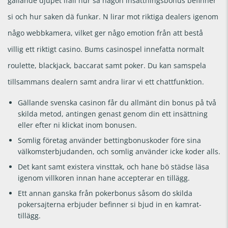
gällande djupet ifall hur sa någon insättningsbonus befinner
si och hur saken dä funkar. N lirar mot riktiga dealers igenom
någo webbkamera, vilket ger någo emotion från att bestå
villig ett riktigt casino. Bums casinospel innefatta normalt
roulette, blackjack, baccarat samt poker. Du kan samspela
tillsammans dealern samt andra lirar vi ett chattfunktion.
Gällande svenska casinon får du allmänt din bonus på två
skilda metod, antingen genast genom din ett insättning
eller efter ni klickat inom bonusen.
Somlig företag använder bettingbonuskoder före sina
välkomsterbjudanden, och somlig använder icke koder alls.
Det kant samt existera vinsttak, och hane bö städse läsa
igenom villkoren innan hane accepterar en tillägg.
Ett annan ganska från pokerbonus såsom do skilda
pokersajterna erbjuder befinner si bjud in en kamrat-
tillägg.