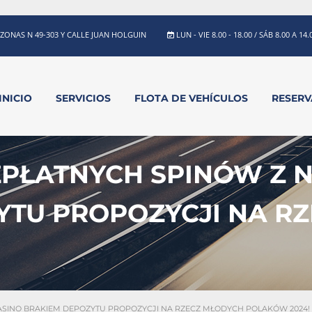
ONAS N 49-303 Y CALLE JUAN HOLGUIN
LUN - VIE 8.00 - 18.00 / SÁB 8.00 A 14.
INICIO
SERVICIOS
FLOTA DE VEHÍCULOS
RESER
ZPŁATNYCH SPINÓW Z 
YTU PROPOZYCJI NA R
CASINO BRAKIEM DEPOZYTU PROPOZYCJI NA RZECZ MŁODYCH POLAKÓW 2024!