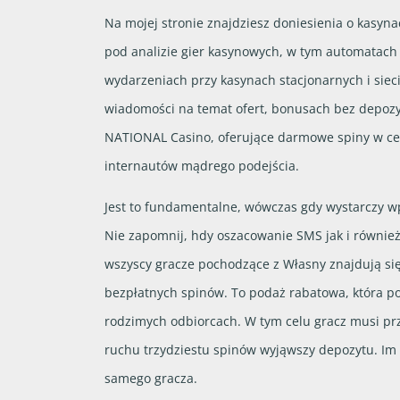
Na mojej stronie znajdziesz doniesienia o kasyna
pod analizie gier kasynowych, w tym automatach 
wydarzeniach przy kasynach stacjonarnych i sieci
wiadomości na temat ofert, bonusach bez depozy
NATIONAL Casino, oferujące darmowe spiny w ce
internautów mądrego podejścia.
Jest to fundamentalne, wówczas gdy wystarczy wp
Nie zapomnij, hdy oszacowanie SMS jak i równie
wszyscy gracze pochodzące z Własny znajdują 
bezpłatnych spinów. To podaż rabatowa, która po
rodzimych odbiorcach. W tym celu gracz musi pr
ruchu trzydziestu spinów wyjąwszy depozytu. Im 
samego gracza.