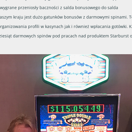
by wygrane przeniosły baczności z salda bonusowego do salda
naszym kraju jest dużo gatunków bonusów z darmowymi spinami. T
ganizowania profili w kasynach jak i również wpłacania gotówki. 
dziesiąt darmowych spinów pod pracach nad produktem Starburst 