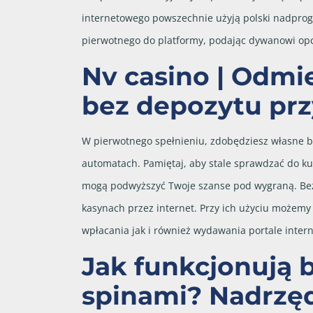
internetowego powszechnie użyją polski nadprogr
pierwotnego do platformy, podając dywanowi op
Nv casino | Odm
bez depozytu pr
W pierwotnego spełnieniu, zdobędziesz własne b
automatach. Pamiętaj, aby stale sprawdzać do k
mogą podwyższyć Twoje szanse pod wygraną. Bezp
kasynach przez internet. Przy ich użyciu możem
wpłacania jak i również wydawania portale inte
Jak funkcjonują 
spinami? Nadrzę