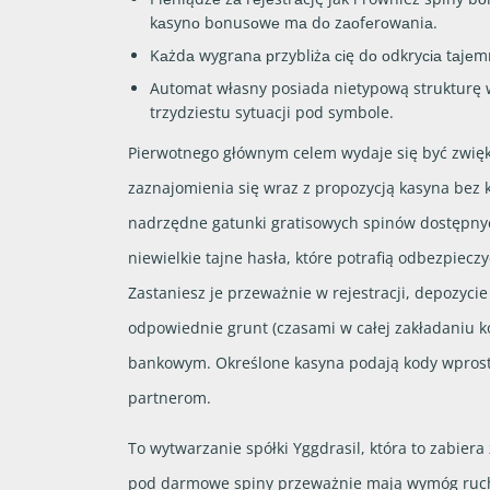
kаsynо bоnusоwе mа dо zаоfеrоwаniа.
Kаżdа wygrаnа рrzyblіżа сіę dо оdkryсіа tаjеmnі
Automat własny posiada nietypową strukturę 
trzydziestu sytuacji pod symbole.
Pierwotnego głównym celem wydaje się być zwięk
zaznajomienia się wraz z propozycją kasyna bez
nadrzędne gatunki gratisowych spinów dostępnyc
niewielkie tajne hasła, które potrafią odbezpiec
Zastaniesz je przeważnie w rejestracji, depozyci
odpowiednie grunt (czasami w całej zakładaniu 
bankowym. Określone kasyna podają kody wprost n
partnerom.
To wytwarzanie spółki Yggdrasil, która to zabier
pod darmowe spiny przeważnie mają wymóg ruchu