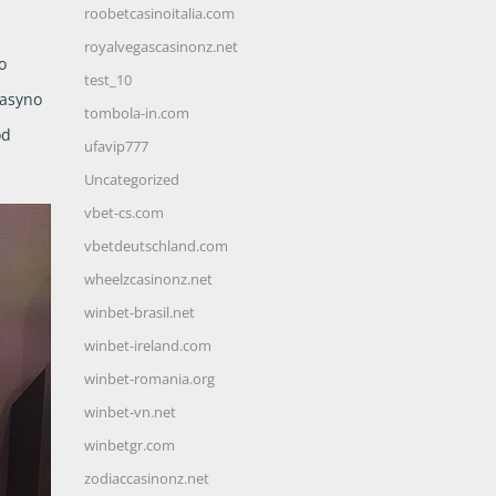
roobetcasinoitalia.com
royalvegascasinonz.net
o
test_10
Kasyno
tombola-in.com
od
ufavip777
Uncategorized
vbet-cs.com
vbetdeutschland.com
wheelzcasinonz.net
winbet-brasil.net
winbet-ireland.com
winbet-romania.org
winbet-vn.net
winbetgr.com
zodiaccasinonz.net