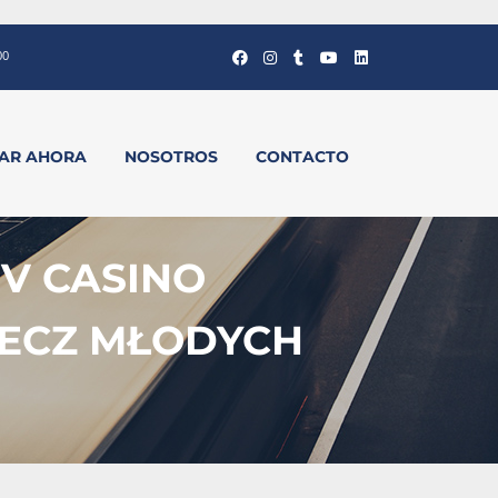
00
VAR AHORA
NOSOTROS
CONTACTO
NV CASINO
ZECZ MŁODYCH