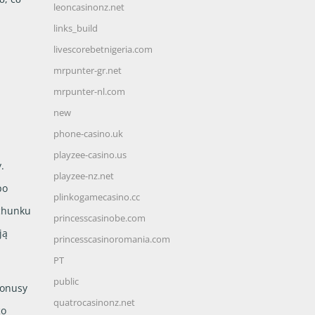
leoncasinonz.net
links_build
livescorebetnigeria.com
mrpunter-gr.net
mrpunter-nl.com
new
phone-casino.uk
playzee-casino.us
.
playzee-nz.net
po
plinkogamecasino.cc
achunku
princesscasinobe.com
ją
princesscasinoromania.com
PT
public
Bonusy
quatrocasinonz.net
co