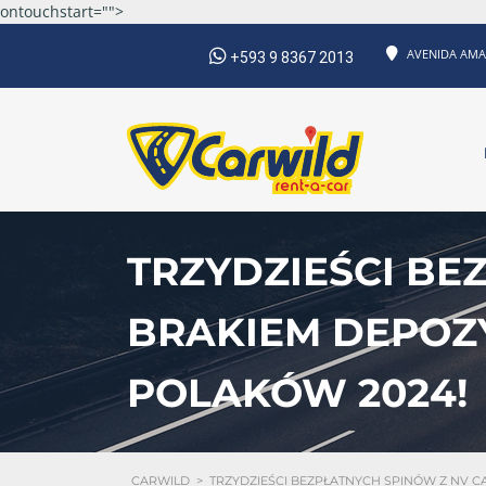
ontouchstart="">
AVENIDA AMAZ
+593 9 8367 2013
TRZYDZIEŚCI BE
BRAKIEM DEPOZ
POLAKÓW 2024!
CARWILD
>
TRZYDZIEŚCI BEZPŁATNYCH SPINÓW Z NV 