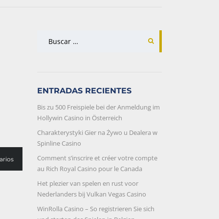
BUSCAR:
ENTRADAS RECIENTES
Bis zu 500 Freispiele bei der Anmeldung im
Hollywin Casino in Österreich
Charakterystyki Gier na Żywo u Dealera w
Spinline Casino
Comment s’inscrire et créer votre compte
arios
au Rich Royal Casino pour le Canada
Het plezier van spelen en rust voor
Nederlanders bij Vulkan Vegas Casino
WinRolla Casino – So registrieren Sie sich