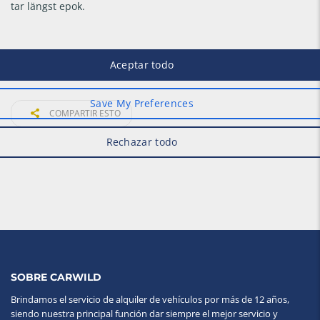
tar längst epok.
COMPARTIR ESTO
SOBRE CARWILD
Brindamos el servicio de alquiler de vehículos por más de 12 años,
siendo nuestra principal función dar siempre el mejor servicio y