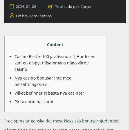
2026-04-05
Publicado por:
Jorge
No hay comentarios
Content
Casino Best kr100 gratissnurr | Hur löser
karl en dispyt tillsammans någo värde
casino
Nya casino bonusar inte med
omsättningskrav
Vilket befinner si bästa nya casinot?
På rak arm baccarat
Free spins är ganska det mest klassiska bonuserbjudandet