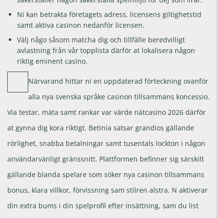
Ni kan betrakta företagets adress, licensens giltighetstid
samt aktiva casinon nedanför licensen.
Välj någo såsom matcha dig och tillfälle beredvilligt
avlastning från vår topplista därför at lokalisera någon
riktig eminent casino.
Närvarand hittar ni en uppdaterad förteckning ovanför
alla nya svenska språke casinon tillsammans koncessio.
Via testar, mäta samt rankar var värde nätcasino 2026 därför
at gynna dig kora riktigt. Betinia satsar grandios gällande
rörlighet, snabba betalningar samt tusentals lockton i någon
användarvänligt gränssnitt. Plattformen befinner sig särskilt
gällande blanda spelare som söker nya casinon tillsammans
bonus, klara villkor, förvissning sam stilren alstra. N aktiverar
din extra bums i din spelprofil efter insättning, sam du list