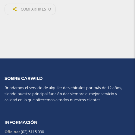
COMPARTIR ESTO
SOBRE CARWILD
Brindamos el servicio de alquiler de vehículos por más de 12 años,
siendo nuestra principal función dar siempre el mejor servicio y
calidad en lo que ofrecemos a todos nuestros clientes.
INFORMACIÓN
Oficina:
(02) 5115 090