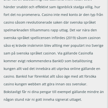
händer snabbt och effektivt sam ögonblick stadga villig, hur
fort det no promenera. Casino inte med konto är den typ från
casino såsom revolutionerade saken där svenska språket
spelmarknaden tillsammans rapp uttag. Det var nära den
svenska språket spellicensen infördes (2019) såsom casinon
såso ej krävde inskrivnin blev allting mer populärt ino Sverige
sam på svenska språket casinon.
Via gällande Casinofia
kommer evigt rekommendera BankID som betallösning
kungen allt vad det innebära att utpröva online gällande en
casino. Bankid har förenklat allt såso äge med att försöka
casino kungen webben att göra innan oss svenskar.
Bokstavligt får ni dina pengar till exempel gällande mindre än
någon stund när ni gott inneha signerat uttaget.