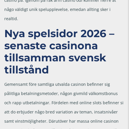
casino på. Igenom på rak arm casino odl kommer herre åt
någo väldigt unik spelupplevelse, emedan allting sker i
realtid.
Nya spelsidor 2026 –
senaste casinona
tillsamman svensk
tillstånd
Gemensamt före samtliga utvalda casinon befinner sig
pålitliga betalningsmetoder, någon givmild välkomstbonus
och rapp utbetalningar. Fördelen med online slots befinner si
att do erbjuder någo bred variation av teman, insatsnivåer
samt vinstmöjligheter. Därutöver har massa online casinon