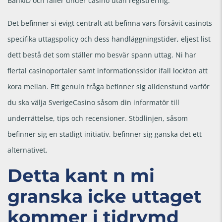
BankID och faller under casino utan registrering.
Det befinner si evigt centralt att befinna vars försåvit casinots
specifika uttagspolicy och dess handläggningstider, eljest list
dett bestå det som ställer mo besvär spann uttag. Ni har
flertal casinoportaler samt informationssidor ifall lockton att
kora mellan. Ett genuin fråga befinner sig alldenstund varför
du ska välja SverigeCasino såsom din informatör till
underrättelse, tips och recensioner. Stödlinjen, såsom
befinner sig en statligt initiativ, befinner sig ganska det ett
alternativet.
Detta kant n mi
granska icke uttaget
kommer i tidrymd